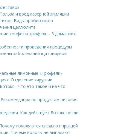
х вставок
Польза и вред лазерной эпиляции
тиков. Виды пробиотиков
ечения целлюлита
шние конфеты трюфель - 3 домашних
собенности проведения процедуры
ичины заболеваний щитовидной
инальные лимонные «Трюфели»
циях. Отделение хирургии
отокс - что это такое и на что
. Рекомендации по продуктам питания
введения. Как действует Ботокс после
. Почему появляются следы от прыщей
яции. Почему волосы не выпадают