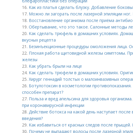
блефаропластики без операции
16.
Как из платья сделать блузку. Добавление боковы
17.
Можно ли загорать после лазерной эпиляции ног. 
18.
Восстановление организма после приёма антибио
19.
Обертывание, что это такое. Салонные методы л
20.
Как сделать трюфель в домашних условиях. Дома
вкусных рецепта
21.
Безинъекционные процедуры омоложения лица. О
22.
Плохая работа щитовидной железы симптомы. Пр
железы
23.
Как убрать брыли на лице
24.
Как сделать трюфели в домашних условиях. Ориг
25.
Хирург геннадий толстых о малоинвазивных опера
26.
Ботулотоксин в косметологии противопоказания. Б
способен препарат?
27.
Польза и вред апельсина для здоровья организма
при коронавирусной инфекции
28.
Действие ботокса на какой день наступает после 
введения?
29.
Как избавиться от красных следов после прыщей
30.
Почему не выпадают волосы после лазерной эпил