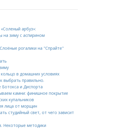
 «Соленый арбуз»:
ы на зиму с аспирином
 Слоёные рогалики на "Спрайте"
рать
зиму
а кольцо в домашних условиях
ак выбрать правильно.
е Ботокса и Диспорта
вываем камни: финишное покрытие
ских купальников
ля лица от морщин
ать студийный свет, от чего зависит
з. Некоторые методики