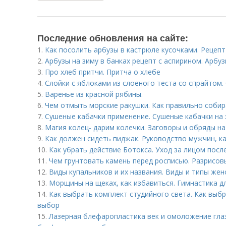
Последние обновления на сайте:
1.
Как посолить арбузы в кастрюле кусочками. Рецепт
2.
Арбузы на зиму в банках рецепт с аспирином. Арбуз
3.
Про хлеб притчи. Притча о хлебе
4.
Слойки с яблоками из слоеного теста со спрайтом.
5.
Варенье из красной рябины.
6.
Чем отмыть морские ракушки. Как правильно соби
7.
Сушеные кабачки применение. Сушеные кабачки на 
8.
Магия колец- дарим колечки. Заговоры и обряды н
9.
Как должен сидеть пиджак. Руководство мужчин, к
10.
Как убрать действие Ботокса. Уход за лицом посл
11.
Чем грунтовать камень перед росписью. Разрисо
12.
Виды купальников и их названия. Виды и типы жен
13.
Морщины на щеках, как избавиться. Гимнастика д
14.
Как выбрать комплект студийного света. Как выбр
выбор
15.
Лазерная блефаропластика век и омоложение гла