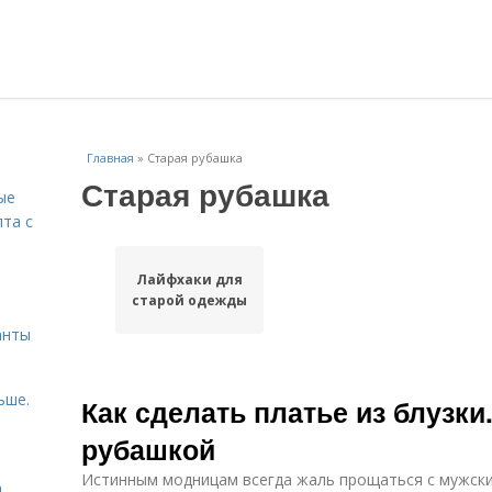
Главная
»
Старая рубашка
Старая рубашка
ые
пта с
Лайфхаки для
й
старой одежды
анты
ьше.
Как сделать платье из блузки
рубашкой
Истинным модницам всегда жаль прощаться с мужски
а