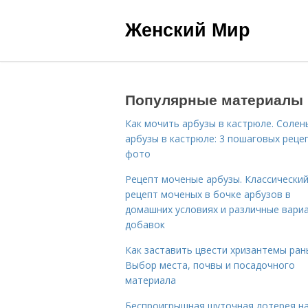
Женский Мир
Популярные материалы
Как мочить арбузы в кастрюле. Солен
арбузы в кастрюле: 3 пошаговых реце
фото
Рецепт моченые арбузы. Классически
рецепт моченых в бочке арбузов в
домашних условиях и различные вари
добавок
Как заставить цвести хризантемы ран
Выбор места, почвы и посадочного
материала
Беспроигрышная шуточная лотерея н