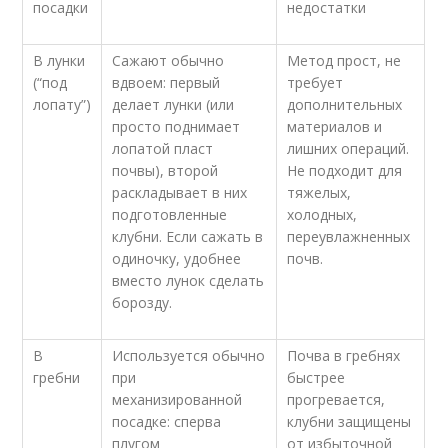
посадки
недостатки
В лунки
Сажают обычно
Метод прост, не
(“под
вдвоем: первый
требует
лопату”)
делает лунки (или
дополнительных
просто поднимает
материалов и
лопатой пласт
лишних операций.
почвы), второй
Не подходит для
раскладывает в них
тяжелых,
подготовленные
холодных,
клубни. Если сажать в
переувлажненных
одиночку, удобнее
почв.
вместо лунок сделать
борозду.
В
Используется обычно
Почва в гребнях
гребни
при
быстрее
механизированной
прогревается,
посадке: сперва
клубни защищены
плугом
от избыточной