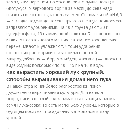
земли, 20% перегноя, по 5% опилок (но лучше песка) и
биогумуса. У верхового торфа за месяц до сева надо
снизить кислотность, используя мел. Оптимальный рН 6,5
—7. За две недели до посева приготовленную почвосмесь
заправляют удобрениями. На 10 л грунта дают 30 г
суперфосфата, 15 г аммиачной селитры, 7 г сернокислого
калия, 5 г сернокислого магния. Затем все хорошенечко
перемешивают и увлажняют, чтобы удобрения
полностью растворились и усвоились почвой.
Микроудобрения — бор, молибден, марганец — вносят в
виде жидких подкормок по 10—15 г на 10 л воды.
Как вырастить хороший лук крупный.
Способы выращивания домашнего лука
В нашей стране наиболее распространен прием
двухлетнего выращивания культуры. Для начала
огородники в первый год занимаются выращиванием из
семян лука-севка: то есть маленьких луковиц, которые в
будущем послужат посадочным материалом и дадут
урожай.