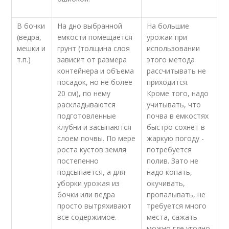
В бочки
На дно выбранной
На большие
(ведра,
емкости помещается
урожаи при
мешки и
грунт (толщина слоя
использовании
т.п.)
зависит от размера
этого метода
контейнера и объема
рассчитывать не
посадок, но не более
приходится.
20 см), по нему
Кроме того, надо
раскладываются
учитывать, что
подготовленные
почва в емкостях
клубни и засыпаются
быстро сохнет в
слоем почвы. По мере
жаркую погоду -
роста кустов земля
потребуется
постепенно
полив. Зато не
подсыпается, а для
надо копать,
уборки урожая из
окучивать,
бочки или ведра
пропалывать, не
просто вытряхивают
требуется много
все содержимое.
места, сажать
можно где угодно.