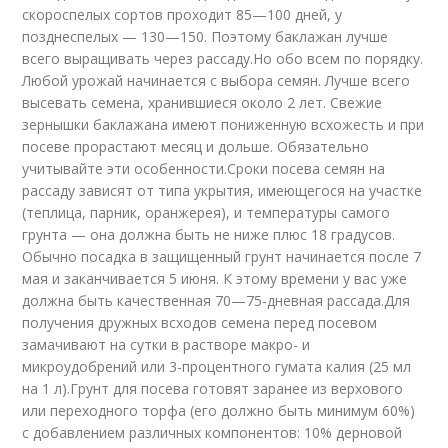
скороспелых сортов проходит 85—100 дней, у
позднеспелых — 130—150. Поэтому баклажан лучше
всего выращивать через рассаду.Но обо всем по порядку.
Любой урожай начинается с выбора семян. Лучше всего
высевать семена, хранившиеся около 2 лет. Свежие
зернышки баклажана имеют пониженную всхожесть и при
посеве прорастают месяц и дольше. Обязательно
учитывайте эти особенности.Сроки посева семян на
рассаду зависят от типа укрытия, имеющегося на участке
(теплица, парник, оранжерея), и температуры самого
грунта — она должна быть не ниже плюс 18 градусов.
Обычно посадка в защищенный грунт начинается после 7
мая и заканчивается 5 июня. К этому времени у вас уже
должна быть качественная 70—75-дневная рассада.Для
получения дружных всходов семена перед посевом
замачивают на сутки в растворе макро- и
микроудобрений или 3-процентного гумата калия (25 мл
на 1 л).Грунт для посева готовят заранее из верхового
или переходного торфа (его должно быть минимум 60%)
с добавлением различных компонентов: 10% дерновой