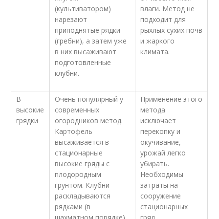
(культиватором)
влаги. Метод не
нарезают
подходит для
приподнятые рядки
рыхлых сухих почв
(гребни), а затем уже
и жаркого
в них высаживают
климата.
подготовленные
клубни.
В
Очень популярный у
Применение этого
высокие
современных
метода
грядки
огородников метод.
исключает
Картофель
перекопку и
высаживается в
окучивание,
стационарные
урожай легко
высокие гряды с
убирать.
плодородным
Необходимы
грунтом. Клубни
затраты на
раскладываются
сооружение
рядками (в
стационарных
шахматном порядке),
гряд.