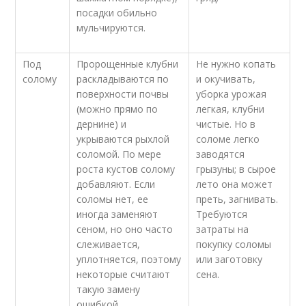
посадки обильно
мульчируются.
Под
Пророщенные клубни
Не нужно копать
солому
раскладываются по
и окучивать,
поверхности почвы
уборка урожая
(можно прямо по
легкая, клубни
дернине) и
чистые. Но в
укрываются рыхлой
соломе легко
соломой. По мере
заводятся
роста кустов солому
грызуны; в сырое
добавляют. Если
лето она может
соломы нет, ее
преть, загнивать.
иногда заменяют
Требуются
сеном, но оно часто
затраты на
слеживается,
покупку соломы
уплотняется, поэтому
или заготовку
некоторые считают
сена.
такую замену
ошибкой.