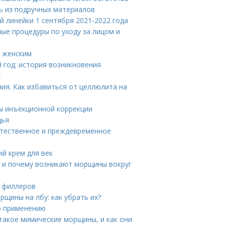
ь из подручных материалов
й линейки 1 сентября 2021-2022 года
ые процедуры по уходу за лицом и
л женским
 год: история возникновения
Е
ия. Как избавиться от целлюлита на
ды инъекционной коррекции
дья
стественное и преждевременное
ий крем для век
а и почему возникают морщины вокруг
и филлеров
рщины на лбу: как убрать их?
по применению
такое мимические морщины, и как они