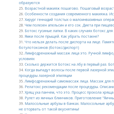
образуются
25.
Возрастной макияж пошагово. Пошаговый возраст
26.
Особенности создания современного макияжа. Ис
27.
Хирург геннадий толстых о малоинвазивных опера
28.
Чем полезен апельсин и его сок. Диета при пищев
29.
Ботокс гусиные лапки. В каких случаях ботокс для
30.
Ямки после прыщей. Как убрать постакне?
31.
Что нельзя делать после диспорта на лице. Памят
ботулотоксинов (ботокс/диспорт)
32.
Лимфодренажный массаж лица это. Ручной лимфо
условиях
33.
Сколько держится Ботокс на лбу в первый раз. Бот
34.
Когда выпадут волосы после первой лазерной эпи
процедуры лазерной эпиляции
35.
Лимфодренажный самомассаж лица. Массаж для п
36.
Релатокс рекомендации после процедуры. Описан
37.
Хрящ уха панчем, что это. Процесс прокола хряща
38.
Рулет из яичных блинчиков. Приготовление “Яичны
39.
Малосольные арбузы в банках. Малосольные арбу
не оторвать от такой вкуснятины!