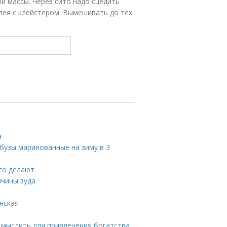
й массы. Через сито надо сцедить
лея с клейстером. Вымешивать до тех
а
рбузы маринованные на зиму в 3
его делают
ичины зуда
нская
о мыслить для привлечения богатства