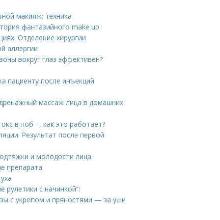
ной макияж: техника
тория фантазийного make up
циях. Отделение хирургии
ой аллергии
 зоны вокруг глаз эффективен?
ка пациенту после инъекций
дренажный массаж лица в домашних
окс в лоб –, как это работает?
ляции. Результат после первой
одтяжки и молодости лица
ие препарата
 уха
е рулетики с начинкой”:
зы с укропом и пряностями — за уши