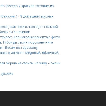
тво: весело и красиво готовим из
Пражский ) - 8 домашних вкусных
колец: Как носить кольцо с пользой
очки" и 6 начинок
астрюле: 3 пошаговых рецепта с фото
в. Гибриды семян подсолнечника
ит Весам по гороскопу
паса в августе: Медовый, Яблочный,
для борща из свеклы на зиму – очень
 духовке