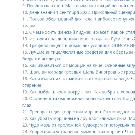
9.
Пенек из картона. Мастерим настоящий лесной пен
10.
День знаний 1 сентября 2022. Прикольный сценари
11.
Польза обертываний для тела. Наиболее популярн
телом
12.
С чем носить женский пиджак и жакет. Как он ста
13.
История празднования нового года на Руси. Новый
14.
Трюфели рецепт в домашних условиях. ОПИСАНИ
15.
Лучшие антицеллюлитные средства для обертыван
бедрах и ягодицах
16.
Как избавиться от морщин на лице. Основные ви
17.
Шаль винограда гроздья. Шаль Виноградные гроз
18.
Как избавиться от мимических морщин на лице. Е
старение
19.
Как выбрать крем вокруг глаз. Как выбрать хорош
20.
Особенности омоложения зоны вокруг глаз. Когд
глаз
21.
Препараты для коррекции морщин. Разновидност
22.
Как убрать морщины на лбу Блог клиники лица. Мо
23.
Чудо мазь от пролежней. Судокрем : инструкция 
24.
Коррекция и устранение мимических морщин. Что 