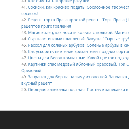
40.
Как очистить морские ракушки.
41.
Сосиски, как красиво подать. Сосисочное творчес
сосисок!
42.
Рецепт торта Прага простой рецепт. Торт Прага ( 
рецептов приготовления
43.
Магия колец, как носить кольца с пользой. Магия 
44.
Сыр пластинками плавленый. Закуска "Сырные труб
45.
Рассол для соленых арбузов. Соленые арбузы в к
46.
Как ускорить цветение хризантемы поздних сорто
47.
Цветы для Весов комнатные. Какой цветок подход
48.
Картинки спас медовый яблочный ореховый. Три С
Ореховый
49.
Заправка для борща на зиму из овощей. Заправка 
вкусный рецепт
50.
Овощная запеканка постная. Постные запеканки в