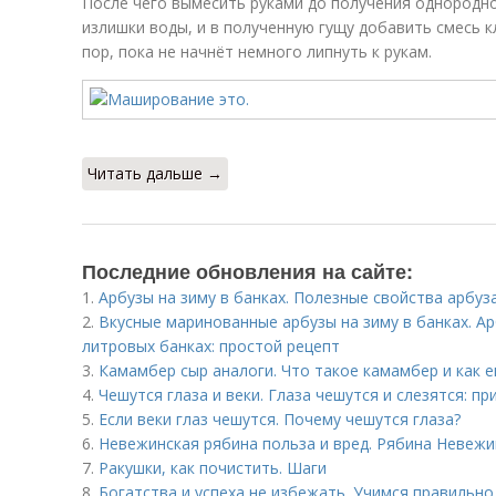
После чего вымесить руками до получения однородно
излишки воды, и в полученную гущу добавить смесь к
пор, пока не начнёт немного липнуть к рукам.
Читать дальше →
Последние обновления на сайте:
1.
Арбузы на зиму в банках. Полезные свойства арбуз
2.
Вкусные маринованные арбузы на зиму в банках. А
литровых банках: простой рецепт
3.
Камамбер сыр аналоги. Что такое камамбер и как 
4.
Чешутся глаза и веки. Глаза чешутся и слезятся: пр
5.
Если веки глаз чешутся. Почему чешутся глаза?
6.
Невежинская рябина польза и вред. Рябина Невежи
7.
Ракушки, как почистить. Шаги
8.
Богатства и успеха не избежать. Учимся правильн