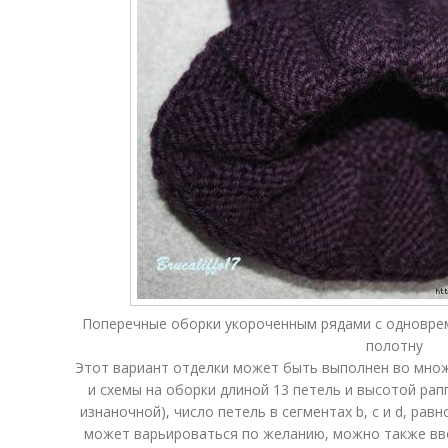
Поперечные оборки укороченным рядами с одновре
полотну
Этот вариант отделки может быть выполнен во множ
и схемы на оборки длиной 13 петель и высотой рапп
изнаночной), число петель в сегментах b, c и d, равно
может варьироваться по желанию, можно также вв