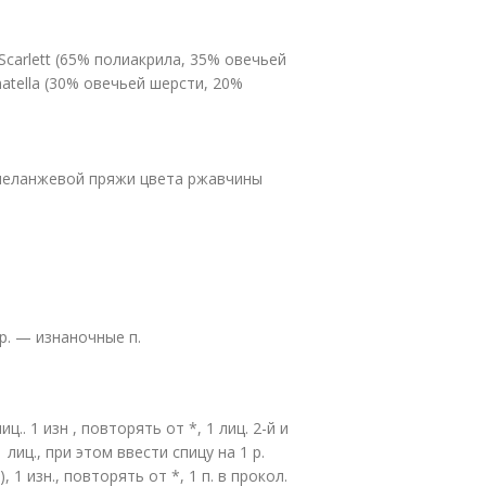
carlett (65% полиакрила, 35% овечьей
atella (30% овечьей шерсти, 20%
и меланжевой пряжи цвета ржавчины
 р. — изнаночные п.
ц.. 1 изн , повторять от *, 1 лиц. 2-й и
(1 лиц., при этом ввести спицу на 1 р.
1 изн., повторять от *, 1 п. в прокол.