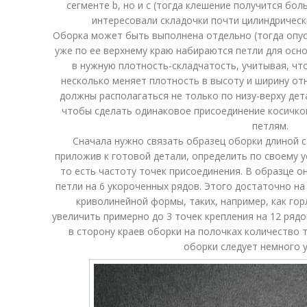
сегменте b, но и c (тогда клешение получится бо
интересовали складочки почти цилиндрическ
Оборка может быть выполнена отдельно (тогда опуск
уже по ее верхнему краю набираются петли для осно
в нужную плотность-складчатость, учитывая, чт
несколько меняет плотность в высоту и ширину от
должны располагаться не только по низу-верху дета
чтобы сделать одинаковое присоединение косичко
петлям.
Сначала нужно связать образец оборки длиной са
приложив к готовой детали, определить по своему 
то есть частоту точек присоединения. В образце он
петли на 6 укороченных рядов. Этого достаточно на
криволинейной формы, таких, например, как гор
увеличить примерно до 3 точек крепления на 12 ряд
в сторону краев оборки на полочках количество т
оборки следует немного 