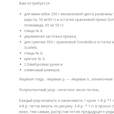
Вам потребуется :
для мини-юбки 250 г меланжевой цвета ржавчины S
шерсти, 50 м/50 г) и остатки оранжевой пряжи Don
полиамида, 65 м/ 50 г):
спицы № 6;
деревянная застёжка-пряжка;
для сумочки 350 г оранжевой Donatella и остатк
Scarlett;
спицы № 6;
крючок № 5;
2 бамбуковые ручки и
оливковый ремешок.
Лицевая гладь : лицевые р. — лицевые п., изнаночные
Полупатентный узор : нечетное число петель.
Каждый ряд начинать и заканчивать 1 кром. 1-й р.:*1 ли
4-й р.: петли вязать по рисунку. 3-й р.: * 1 п. в прокол 
ниже, тем самым, распустив петлю предыдущего ряда), 