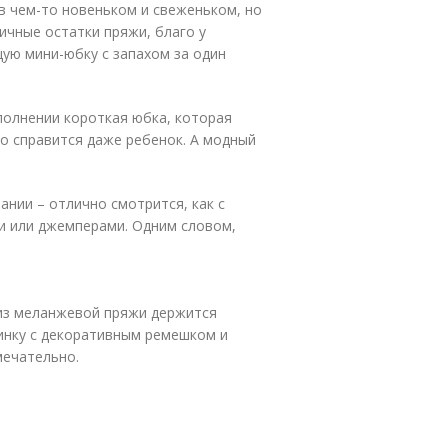
в чем-то новеньком и свеженьком, но
ичные остатки пряжи, благо у
ую мини-юбку с запахом за один
сполнении короткая юбка, которая
то справится даже ребенок. А модный
ании – отлично смотрится, как с
и или джемперами. Одним словом,
 из меланжевой пряжи держится
зинку с декоративным ремешком и
мечательно.