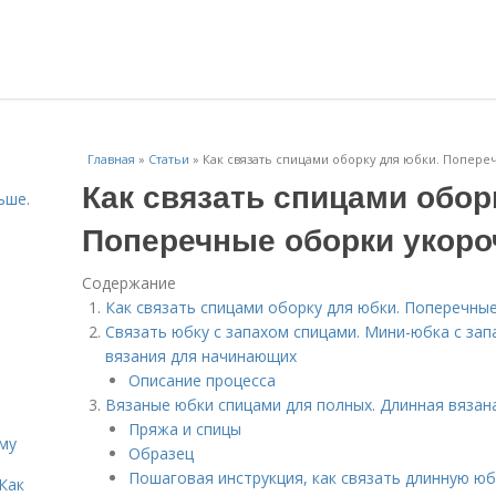
Главная
»
Статьи
»
Как связать спицами оборку для юбки. Попер
Как связать спицами обор
ьше.
Поперечные оборки укор
Содержание
Как связать спицами оборку для юбки. Поперечны
Связать юбку с запахом спицами. Мини-юбка с зап
вязания для начинающих
Описание процесса
Вязаные юбки спицами для полных. Длинная вязан
Пряжа и спицы
иму
Образец
Пошаговая инструкция, как связать длинную юб
Как