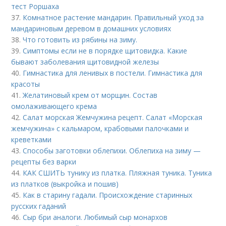
тест Роршаха
37.
Комнатное растение мандарин. Правильный уход за
мандариновым деревом в домашних условиях
38.
Что готовить из рябины на зиму.
39.
Симптомы если не в порядке щитовидка. Какие
бывают заболевания щитовидной железы
40.
Гимнастика для ленивых в постели. Гимнастика для
красоты
41.
Желатиновый крем от морщин. Состав
омолаживающего крема
42.
Салат морская Жемчужина рецепт. Салат «Морская
жемчужина» с кальмаром, крабовыми палочками и
креветками
43.
Способы заготовки облепихи. Облепиха на зиму —
рецепты без варки
44.
КАК СШИТЬ тунику из платка. Пляжная туника. Туника
из платков (выкройка и пошив)
45.
Как в старину гадали. Происхождение старинных
русских гаданий
46.
Сыр бри аналоги. Любимый сыр монархов