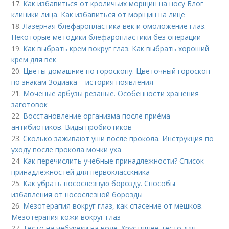
17.
Как избавиться от кроличьих морщин на носу Блог
клиники лица. Как избавиться от морщин на лице
18.
Лазерная блефаропластика век и омоложение глаз.
Некоторые методики блефаропластики без операции
19.
Как выбрать крем вокруг глаз. Как выбрать хороший
крем для век
20.
Цветы домашние по гороскопу. Цветочный гороскоп
по знакам Зодиака – история появления
21.
Моченые арбузы резаные. Особенности хранения
заготовок
22.
Восстановление организма после приёма
антибиотиков. Виды пробиотиков
23.
Сколько заживают уши после прокола. Инструкция по
уходу после прокола мочки уха
24.
Как перечислить учебные принадлежности? Список
принадлежностей для первокласскника
25.
Как убрать носослезную борозду. Способы
избавления от носослезной борозды
26.
Мезотерапия вокруг глаз, как спасение от мешков.
Мезотерапия кожи вокруг глаз
27.
Тесто на чебуреки на воде. Хрустящее тесто для