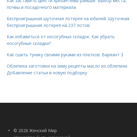
Как заставить цвести хризантемы раньше. Выбор места,
почвы и посадочного материала
Беспроигрышная шуточная лотерея на юбилей. Шуточная
беспроигрышная лотерея на 237 лотов.
Как избавиться от носогубных складок. Как убрать
носогубные складки?
Как сшить тунику своими руками из платков. Вариант 3
Облепиха заготовки на зиму рецепты масло из облепихи.
Добавление статьи в новую подборку
© 2026 Женский Мир