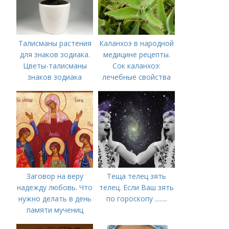
Талисманы растения
Каланхоэ в народной
для знаков зодиака.
медицине рецепты.
Цветы-талисманы
Сок каланхоэ:
знаков зодиака
лечебные свойства
Заговор на веру
Теща телец зять
надежду любовь. Что
телец. Если Ваш зять
нужно делать в день
по гороскопу ........
памяти мучениц
Веры, Надежды,