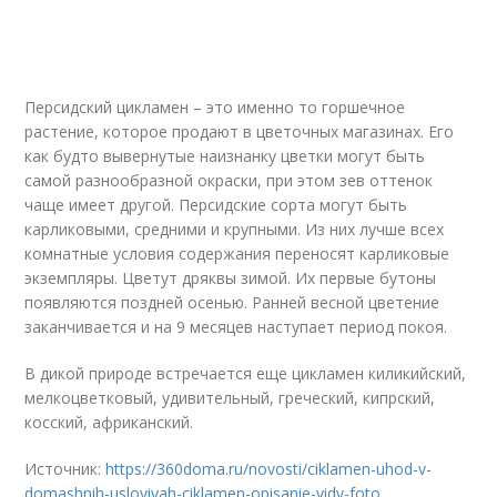
Персидский цикламен – это именно то горшечное
растение, которое продают в цветочных магазинах. Его
как будто вывернутые наизнанку цветки могут быть
самой разнообразной окраски, при этом зев оттенок
чаще имеет другой. Персидские сорта могут быть
карликовыми, средними и крупными. Из них лучше всех
комнатные условия содержания переносят карликовые
экземпляры. Цветут дряквы зимой. Их первые бутоны
появляются поздней осенью. Ранней весной цветение
заканчивается и на 9 месяцев наступает период покоя.
В дикой природе встречается еще цикламен киликийский,
мелкоцветковый, удивительный, греческий, кипрский,
косский, африканский.
Источник:
https://360doma.ru/novosti/ciklamen-uhod-v-
domashnih-usloviyah-ciklamen-opisanie-vidy-foto