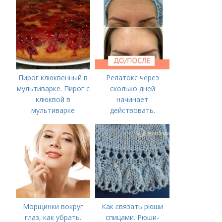
Любови и матери их
Софии 30 сентября
2022 года
Пирог клюквенный в
Релатокс через
мультиварке. Пирог с
сколько дней
клюквой в
начинает
мультиварке
действовать.
Сравнение с
«Ботоксом»
Морщинки вокруг
Как связать рюши
глаз, как убрать.
спицами. Рюши-