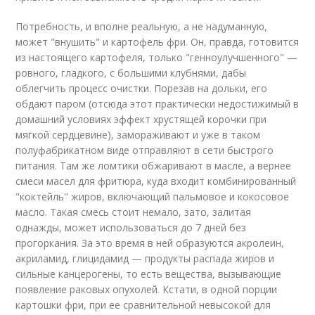
Потребность, и вполне реальную, а не надуманную,
может "внушить" и картофель фри. Он, правда, готовится
из настоящего картофеля, только "генноулучшенного" —
ровного, гладкого, с большими клубнями, дабы
облегчить процесс очистки. Порезав на дольки, его
обдают паром (отсюда этот практически недостижимый в
домашний условиях эффект хрустящей корочки при
мягкой сердцевине), замораживают и уже в таком
полуфабрикатном виде отправляют в сети быстрого
питания. Там же ломтики обжаривают в масле, а вернее
смеси масел для фритюра, куда входит комбинированный
"коктейль" жиров, включающий пальмовое и кокосовое
масло. Такая смесь стоит немало, зато, залитая
однажды, может использоваться до 7 дней без
прогоркания. За это время в ней образуются акролеин,
акриламид, глицидамид — продукты распада жиров и
сильные канцерогены, то есть вещества, вызывающие
появление раковых опухолей. Кстати, в одной порции
картошки фри, при ее сравнительной невысокой для