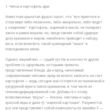
1. Чипсы и картофель фри
Известная крылатая фраза гласит, что "все приятное в
этом мире либо незаконно, либо аморально, либо ведет
к ожирению". Картофель, жареный в масле, не попирает
закон и рамки морали, но, представляя собой ударную
дозу крахмала и жиров, неизбежно приводит к набору
веса, если включить такой кулинарный "изыск" в
повседневное меню.
Однако лишний вес — сущий пустяк в контексте других
проблем со здоровьем, которыми чреваты
представленные блюда. Да и вред, наносимый
современными чипсами, вряд ли можно записать на счет
картофеля — ведь сегодня они готовятся из пшеничной и
кукурузной муки и смеси крахмалов, в том числе из
генномодифицированной сои. Добавьте к этому
всевозможные "вкусы" — бекона, сметаны и сыра,
красной икры и даже (!) "жареной картошки". Разумеется,
все они представляют собой компоненты из линейки E —