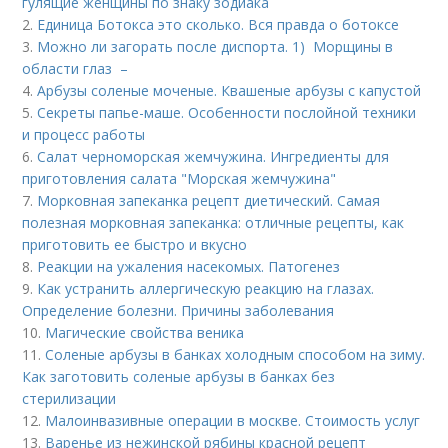
гулящие женщины по знаку зодиака
2.
Единица Ботокса это сколько. Вся правда о ботоксе
3.
Можно ли загорать после диспорта. 1) Морщины в
области глаз –
4.
Арбузы соленые моченые. Квашеные арбузы с капустой
5.
Секреты папье-маше. Особенности послойной техники
и процесс работы
6.
Салат черноморская жемчужина. Ингредиенты для
приготовления салата "Морская жемчужина"
7.
Морковная запеканка рецепт диетический. Самая
полезная морковная запеканка: отличные рецепты, как
приготовить ее быстро и вкусно
8.
Реакции на ужаления насекомых. Патогенез
9.
Как устранить аллергическую реакцию на глазах.
Определение болезни. Причины заболевания
10.
Магические свойства веника
11.
Соленые арбузы в банках холодным способом на зиму.
Как заготовить соленые арбузы в банках без
стерилизации
12.
Малоинвазивные операции в москве. Стоимость услуг
13.
Варенье из нежинской рябины красной рецепт