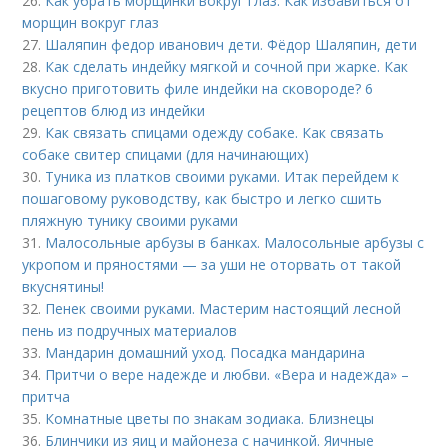
26.
Как убрать морщинки вокруг глаз. Как избавиться от
морщин вокруг глаз
27.
Шаляпин федор иванович дети. Фёдор Шаляпин, дети
28.
Как сделать индейку мягкой и сочной при жарке. Как
вкусно приготовить филе индейки на сковороде? 6
рецептов блюд из индейки
29.
Как связать спицами одежду собаке. Как связать
собаке свитер спицами (для начинающих)
30.
Туника из платков своими руками. Итак перейдем к
пошаговому руководству, как быстро и легко сшить
пляжную тунику своими руками
31.
Малосольные арбузы в банках. Малосольные арбузы с
укропом и пряностями — за уши не оторвать от такой
вкуснятины!
32.
Пенек своими руками. Мастерим настоящий лесной
пень из подручных материалов
33.
Мандарин домашний уход. Посадка мандарина
34.
Притчи о вере надежде и любви. «Вера и надежда» –
притча
35.
Комнатные цветы по знакам зодиака. Близнецы
36.
Блинчики из яиц и майонеза с начинкой. Яичные