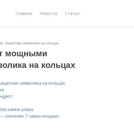
Главная
Новости
Статьи
и. Защитная символика на кольцах
ют мощными
волика на кольцах
Защитная символика на кольцах
ма
ндуют:
тва камня алмаз
и — значение 7 самых мощных