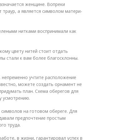
назначается женщине. Вопреки
 траур, а является символом матери-
елеными нитками воспринимали как
кому цвету нитей стоит отдать
лы стали к вам более благосклонны.
, непременно учтите расположение
известно, можете создать орнамент не
придумать план. Схема оберегов для
у усмотрению.
 символов на готовом обереге. Для
тдавали предпочтение простым
го труда.
аботе, в жизни, гарантировал успех в