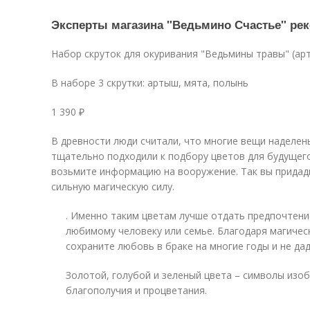
Эксперты магазина "Ведьмино Счастье" ре
Набор скруток для окуривания "Ведьмины травы" (ар
В наборе 3 скрутки: артыш, мята, полынь
1 390 ₽
В древности люди считали, что многие вещи наделен
тщательно подходили к подбору цветов для будущего
возьмите информацию на вооружение. Так вы придад
сильную магическую силу.
. Именно таким цветам лучше отдать предпочтени
любимому человеку или семье. Благодаря магиче
сохраните любовь в браке на многие годы и не дад
Золотой, голубой и зеленый цвета – символы изоб
благополучия и процветания.