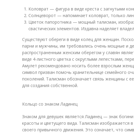
Коловрат — фигура в виде креста с загнутыми кон
Солнцеворот — напоминает коловрат, только линий 
Цветок папоротника — мощный талисман, изображ
свастических элементов. Издавна наделяет владел
Существуют обереги в виде колец для женщин. Поско
парни и мужчины, им требовались очень мощные и д
распространенным женским оберегом у славян являет
виде 4-листного цветка с округлыми лепестками, пе
Амулет рекомендовано носить более взрослым женщ
символ призван помочь хранительнице семейного оч
поколений. Талисман обозначает связь женщины с ее 
для создания собственной.
Кольцо со знаком Ладинец
Знаком для девушек является Ладинец — знак богини
красоты и цветущего вида. Талисман изображается в
своего привычного движения. Это означает, что сим