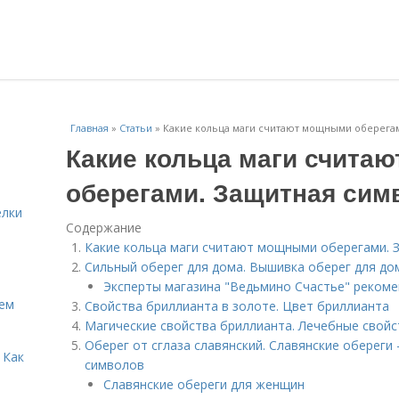
Главная
»
Статьи
»
Какие кольца маги считают мощными оберегам
Какие кольца маги счита
оберегами. Защитная сим
елки
Содержание
Какие кольца маги считают мощными оберегами. 
Сильный оберег для дома. Вышивка оберег для до
Эксперты магазина "Ведьмино Счастье" рекоме
Кем
Свойства бриллианта в золоте. Цвет бриллианта
Магические свойства бриллианта. Лечебные свойс
Оберег от сглаза славянский. Славянские оберег
 Как
символов
Славянские обереги для женщин