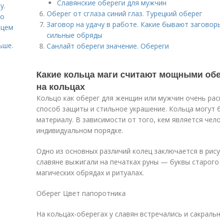
Славянские обереги для мужчин
у.
Оберег от сглаза синий глаз. Турецкий оберег
со
Заговор на удачу в работе. Какие бывают заговор
рцем
сильные обряды
ьше.
Санлайт обереги значение. Обереги
Какие кольца маги считают мощными об
на кольцах
Кольцо как оберег для женщин или мужчин очень рас
способ защиты и стильное украшение. Кольца могут 
материалу. В зависимости от того, кем является чел
индивидуальном порядке.
Одно из основных различий колец заключается в рису
славяне выжигали на печатках руны — буквы старого
магических обрядах и ритуалах.
Оберег Цвет папоротника
На кольцах-оберегах у славян встречались и сакраль