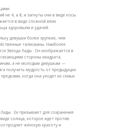
цами.
не 4, а 8, и загнуты они в виде косы.
ается в виде сложной вязи
ьца здоровьем и удачей.
льку девушки более хрупкие, чем
ейственные талисманы. Наиболее
ся Звезда Лады . Он изображается в
ресекающими стороны квадрата.
инам, а не молодым девушкам —
ага получить мудрость от предыдущих
предками, когда она уходит из семьи
 Лады . Ее призывают для сохранения
 виде солнца, которое идет против
вол продлит женскую красоту и