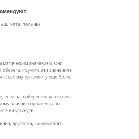
комендуют:
тыш, мята, полынь)
ы магическим значением. Они
 оберега. Изучите эти значения и
ите своему орнаменту еще более
е, если ваш оберег предназначен
скому влиянию орнамента вы
ите ей угаснуть.
илия, достатка, финансового