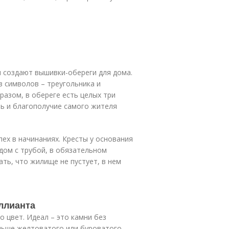
 создают вышивки-обереги для дома.
з символов – треугольника и
разом, в обереге есть целых три
ь и благополучие самого жителя
ех в начинаниях. Кресты у основания
дом с трубой, в обязательном
ать, что жилище не пустует, в нем
иллианта
 цвет. Идеал – это камни без
ольше желтоватого или буроватого