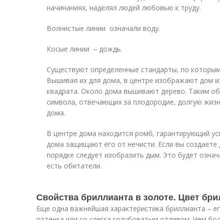
начинаниях, наделял людей любовью к труду.
Волнистые линии означали воду.
Косые линии – дождь.
Существуют определенные стандарты, по которым
Вышивая их для дома, в центре изображают дом и
квадрата. Около дома вышивают дерево. Таким об
символа, отвечающих за плодородие, долгую жизн
дома.
В центре дома находится ромб, гарантирующий усп
дома защищают его от нечисти. Если вы создаете 
порядке следует изобразить дым. Это будет означ
есть обитатели.
Свойства бриллианта в золоте. Цвет бр
Еще одна важнейшая характеристика бриллианта – его
оттенка или со слегка голубоватым отливом. Чем б