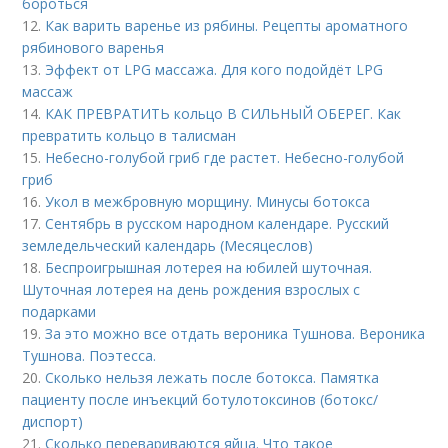
бороться
12.
Как варить варенье из рябины. Рецепты ароматного
рябинового варенья
13.
Эффект от LPG массажа. Для кого подойдёт LPG
массаж
14.
КАК ПРЕВРАТИТЬ кольцо В СИЛЬНЫЙ ОБЕРЕГ. Как
превратить кольцо в талисман
15.
Небесно-голубой гриб где растет. Небесно-голубой
гриб
16.
Укол в межбровную морщину. Минусы ботокса
17.
Сентябрь в русском народном календаре. Русский
земледельческий календарь (Месяцеслов)
18.
Беспроигрышная лотерея на юбилей шуточная.
Шуточная лотерея на день рождения взрослых с
подарками
19.
За это можно все отдать вероника Тушнова. Вероника
Тушнова. Поэтесса.
20.
Сколько нельзя лежать после ботокса. Памятка
пациенту после инъекций ботулотоксинов (ботокс/
диспорт)
21.
Сколько перевариваются яйца. Что такое