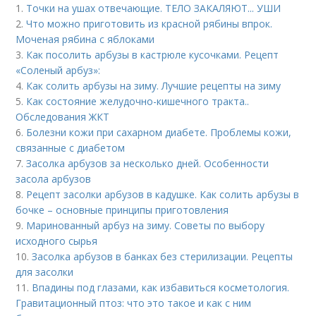
1.
Точки на ушах отвечающие. ТЕЛО ЗАКАЛЯЮТ... УШИ
2.
Что можно приготовить из красной рябины впрок.
Моченая рябина с яблоками
3.
Как посолить арбузы в кастрюле кусочками. Рецепт
«Соленый арбуз»:
4.
Как солить арбузы на зиму. Лучшие рецепты на зиму
5.
Как состояние желудочно-кишечного тракта..
Обследования ЖКТ
6.
Болезни кожи при сахарном диабете. Проблемы кожи,
связанные с диабетом
7.
Засолка арбузов за несколько дней. Особенности
засола арбузов
8.
Рецепт засолки арбузов в кадушке. Как солить арбузы в
бочке – основные принципы приготовления
9.
Маринованный арбуз на зиму. Советы по выбору
исходного сырья
10.
Засолка арбузов в банках без стерилизации. Рецепты
для засолки
11.
Впадины под глазами, как избавиться косметология.
Гравитационный птоз: что это такое и как с ним