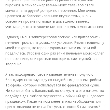
пирожки, а сейчас «жертвами» моих талантов стали
мамы и папы друзей дочери по песочнице. Мне очень
нравится их баловать разными вкусностями, и они
совсем не против поглощать домашнюю выпечку,
учитывая, что это увлечение прошло мимо многих из них.
Однажды меня заинтересовал вопрос, как приготовить
печенье трюфеля в домашних условиях. Рецепт нашелся у
моей свекрови, которая с удовольствием им со мной
поделилась. Угостив один раз этим печеньем моих коллег
по песочнице, они просили повторить сие вкуснейшее
творение.
Я так подозреваю, свое название печенье получило
благодаря схожему виду со съедобным дорогим грибом
Трюфель, который используется во французской кухне.
Не хочется быть банальной, но скажу, что это лакомство
подойдет для любого торжества и обычный день сделает
праздником. Какие же компоненты нам необходимы при
приготовлении печенья Трюфель с волшебным вкусом?