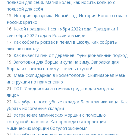
пользой для себя. Магия колец: как носить кольцо с
пользой для себя
15.
История праздника Новый год. История Нового года в
России: кратко
16.
Какой праздник 1 сентября 2022 года. Праздники 1
сентября 2022 года в России и в мире
17.
Как собрать рюкзак и пенал в школу. Как собрать
рюкзак в школу
18.
Как вывести пни от деревьев. Функциональный подход
19.
Заготовки для борща и супа на зиму. Заправка для
борща из свеклы на зиму – очень вкусно!
20.
Мазь скипидарная в косметологии. Скипидарная мазь :
инструкция по применению
21.
ТОП-7 недорогих аптечных средств для ухода за
лицом
22.
Как убрать носогубные складки Блог клиники лица. Как
убрать носогубные складки
23.
Устранение мимических морщин с помощью
контурной пластики. Как проводится коррекция
мимических морщин ботулотоксином?
24.
Как убрать мимические морщины на лице и вокруг