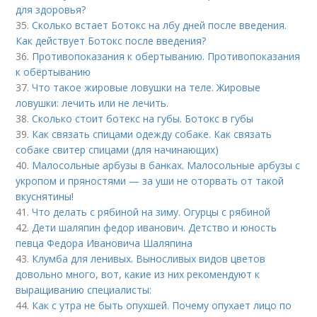
для здоровья?
35.
Сколько встает Ботокс на лбу дней после введения.
Как действует Ботокс после введения?
36.
Противопоказания к обертыванию. Противопоказания
к обёртыванию
37.
Что такое жировые ловушки на теле. Жировые
ловушки: лечить или не лечить.
38.
Сколько стоит ботекс на губы. Ботокс в губы
39.
Как связать спицами одежду собаке. Как связать
собаке свитер спицами (для начинающих)
40.
Малосольные арбузы в банках. Малосольные арбузы с
укропом и пряностями — за уши не оторвать от такой
вкуснятины!
41.
Что делать с рябиной на зиму. Огурцы с рябиной
42.
Дети шаляпин федор иванович. Детство и юность
певца Федора Ивановича Шаляпина
43.
Клумба для ленивых. Выносливых видов цветов
довольно много, вот, какие из них рекомендуют к
выращиванию специалисты:
44.
Как с утра не быть опухшей. Почему опухает лицо по