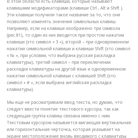
В этой области есть клавиши, которые называют
клавишами модификаторами (клавиши Ctrl , Alt и Shift ).
Эти клавиши получили такое название за то, что они
позволяют изменять значения символьных клавиш.
Например, если на клавише изображено три символа
(рис.81), то один из них вводится при простом нажатии
клавиши (это символ « 3 »), второй – при одновременном
нажатии символьной клавиши и клавиши Shift (это символ
« № », при условии, что выбрана русская раскладка
клавиатуры), третий символ – при переключении
раскладки клавиатуры на другой язык и одновременном
нажатии символьной клавиши с клавишей Shift (это
символ « # », если выбрана английская раскладка
клавиатуры).
Мы еще не рассматривали ввод текста, но думаю, что
следует ввести понятие текстового курсора, так как
следующая группа клавиш связана именно с ним.
Текстовым курсором называется мигающая вертикальная
или горизонтальная черточка, которая указывает на
экране местоположение вновь вводимого с клавиатуры