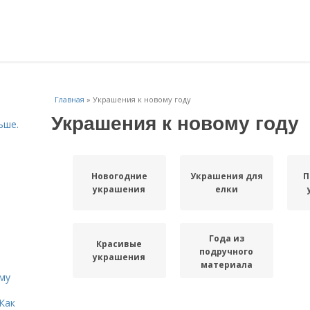
Главная
»
Украшения к новому году
Украшения к новому году
ьше.
Новогодние
Украшения для
П
украшения
елки
Года из
Красивые
подручного
украшения
материала
иму
Как