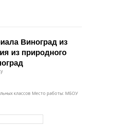
иала Виноград из
ия из природного
ноград
ку
чальных классов Место работы: МБОУ