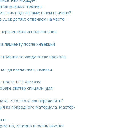
 кисетных морщин?
ной макияж: техника
мешки» под глазами: в чем причина?
 ушек детям: отвечаем на часто
 перспективы использования
ка пациенту после инъекций
струкция по уходу после прокола
 когда назначают, техники
кт после LPG массажа
собаке свитер спицами (для
уна - что это и как определить?
ия из природного материала. Мастер-
пыт
ектно, красиво и очень вкусно!