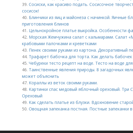
39.
Сосиски, как красиво подать. Сосисочное творчес
сосисок!
40.
Блинчики из яиц и майонеза с начинкой. Яичные бл
приготовления блинов
41.
Цельнокройное платье выкройка. Особенности ф
42.
Морская Жемчужина салат с кальмарами. Салат «
крабовыми палочками и креветками
43.
Пенек своими руками из картона. Декоративный п
44.
Трафарет бабочка для торта. Как делать бабочек
45.
Чебуреки тесто рецепт на воде. Тесто на воде дл
46.
Таинственные явления природы. 8 загадочных явл
может объяснить
47.
Кораллы из веток своими руками.
48.
Картинки спас медовый яблочный ореховый. Три С
Ореховый
49.
Как сделать платье из блузки. Вдохновение старо
50.
Овощная запеканка постная. Постные запеканки в