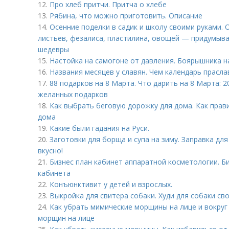
12.
Про хлеб притчи. Притча о хлебе
13.
Рябина, что можно приготовить. Описание
14.
Осенние поделки в садик и школу своими руками. 
листьев, фезалиса, пластилина, овощей — придумыва
шедевры
15.
Настойка на самогоне от давления. Боярышника н
16.
Названия месяцев у славян. Чем календарь прасл
17.
88 подарков на 8 Марта. Что дарить на 8 Марта: 
желанных подарков
18.
Как выбрать беговую дорожку для дома. Как пра
дома
19.
Какие были гадания на Руси.
20.
Заготовки для борща и супа на зиму. Заправка для
вкусно!
21.
Бизнес план кабинет аппаратной косметологии. Б
кабинета
22.
Конъюнктивит у детей и взрослых.
23.
Выкройка для свитера собаки. Худи для собаки св
24.
Как убрать мимические морщины на лице и вокруг
морщин на лице