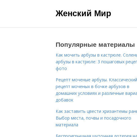
Женский Мир
Популярные материалы
Как мочить арбузы в кастрюле. Солен
арбузы в кастрюле: 3 пошаговых реце
фото
Рецепт моченые арбузы. Классически
рецепт моченых в бочке арбузов в
домашних условиях и различные вари
добавок
Как заставить цвести хризантемы ран
Выбор места, почвы и посадочного
материала
Беспроигрышная шуточная лотерея н