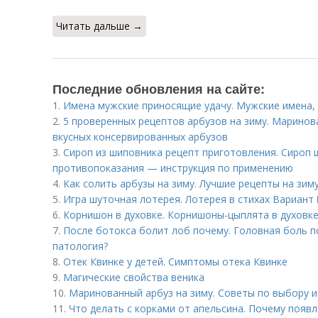
Читать дальше →
Последние обновления на сайте:
1.
Имена мужские приносящие удачу. Мужские имена,
2.
5 проверенных рецептов арбузов на зиму. Маринов
вкусных консервированных арбузов
3.
Сироп из шиповника рецепт приготовления. Сироп 
противопоказания — инструкция по применению
4.
Как солить арбузы на зиму. Лучшие рецепты на зим
5.
Игра шуточная лотерея. Лотерея в стихах Вариант
6.
Корнишон в духовке. Корнишоны-цыплята в духовке
7.
После ботокса болит лоб почему. Головная боль п
патология?
8.
Отек Квинке у детей. Симптомы отека Квинке
9.
Магические свойства веника
10.
Маринованный арбуз на зиму. Советы по выбору 
11.
Что делать с корками от апельсина. Почему появ