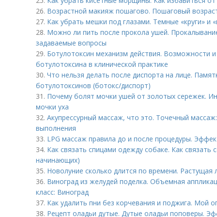
25.
Как убрать кисетные морщины. Как избавиться от
26.
Возрастной макияж пошагово. Пошаговый возраст
27.
Как убрать мешки под глазами. Темные «круги» и «
28.
Можно ли пить после прокола ушей. Прокалывание
задаваемые вопросы
29.
Ботулотоксин механизм действия. Возможности и
ботулотоксина в клинической практике
30.
Что нельзя делать после диспорта на лице. Памят
ботулотоксинов (ботокс/диспорт)
31.
Почему болят мочки ушей от золотых сережек. Ин
мочки уха
32.
Акупрессурный массаж, что это. Точечный массаж:
выполнения
33.
LPG массаж правила до и после процедуры. Эффе
34.
Как связать спицами одежду собаке. Как связать 
начинающих)
35.
Новолуние сколько длится по времени. Растущая л
36.
Виноград из желудей поделка. Объемная аппликац
класс: Виноград
37.
Как удалить пни без корчевания и поджига. Мой о
38.
Рецепт оладьи дутые. Дутые оладьи поповеры. Эфф