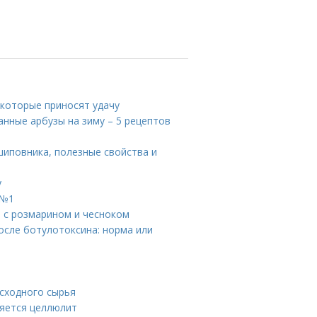
 которые приносят удачу
анные арбузы на зиму – 5 рецептов
шиповника, полезные свойства и
у
 №1
 с розмарином и чесноком
осле ботулотоксина: норма или
исходного сырья
ляется целлюлит