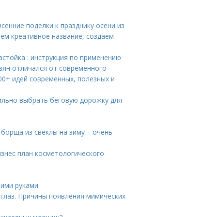
Осенние поделки к празднику осени из
ем креативное название, создаем
астойка : инструкция по применению
авян отличался от современного
200+ идей современных, полезных и
вильно выбрать беговую дорожку для
 борща из свеклы на зиму – очень
изнес план косметологического
оими руками
 глаз. Причины появления мимических