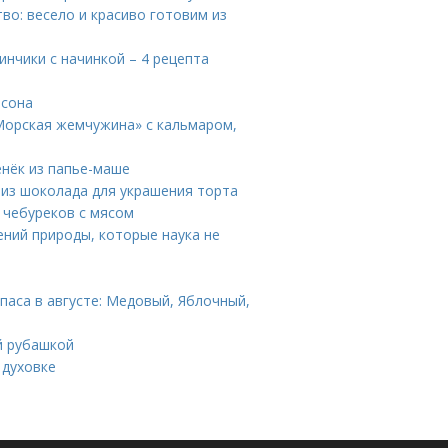
тво: весело и красиво готовим из
инчики с начинкой – 4 рецепта
асона
Морская жемчужина» с кальмаром,
енёк из папье-маше
 из шоколада для украшения торта
я чебуреков с мясом
ений природы, которые наука не
паса в августе: Медовый, Яблочный,
й рубашкой
 духовке