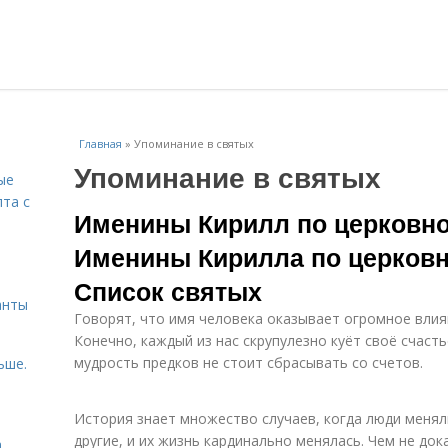
Главная
»
Упоминание в святых
Упоминание в святых
ые
пта с
Именины Кирилл по церковн
Именины Кирилла по церков
й
Список святых
анты
Говорят, что имя человека оказывает огромное влиян
Конечно, каждый из нас скрупулезно куёт своё счасть
мудрость предков не стоит сбрасывать со счетов.
ьше.
История знает множество случаев, когда люди менял
другие, и их жизнь кардинально менялась. Чем не док
а