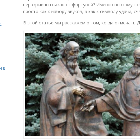
неразрывно связано с фортуной? Именно поэтому к е
просто как к набору звуков, а как к символу удачи, сч
В этой статье мы расскажем о том, когда отмечать Д
.
и в