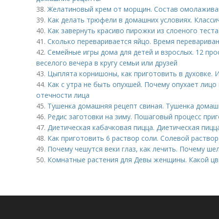
38.
Желатиновый крем от морщин. Состав омолажив
39.
Как делать трюфели в домашних условиях. Класс
40.
Как завернуть красиво пирожки из слоеного тест
41.
Сколько переваривается яйцо. Время переварива
42.
Семейные игры дома для детей и взрослых. 12 про
веселого вечера в кругу семьи или друзей
43.
Цыплята корнишоны, как приготовить в духовке. И
44.
Как с утра не быть опухшей. Почему опухает лицо 
отечности лица
45.
Тушенка домашняя рецепт свиная. Тушенка домаш
46.
Редис заготовки на зиму. Пошаговый процесс при
47.
Диетическая кабачковая пицца. Диетическая пицца
48.
Как приготовить 6 раствор соли. Солевой раствор
49.
Почему чешутся веки глаз, как лечить. Почему ше
50.
Комнатные растения для Девы женщины. Какой цв