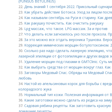
(FUNGUS BETULINUS)
22.
День знаний 1 сентября 2022. Прикольный сценари
23.
Как убрать действие Ботокса. Уход за лицом посл
24.
Как называли сентябрь на Руси в старину. Как др
25.
Как ракушку почистить. Как очистить ракушку
26.
Lpg массаж, что такое. LPG массаж. За и против
27.
Что делать если загноилось ухо после прокола. 
28.
За это можно все отдать вероника Тушнова. Веро
29.
Коррекция мимических морщин ботулотоксином. 2
30.
Сколько раз надо сделать лазерную эпиляцию, чт
лазерной эпиляции от фотоэпиляции и других видов 
31.
Удаление морщин под глазами в GMTClinic. Суть м
32.
Как выбрать средства от морщин вокруг глаз. Как
33.
Заговоры Медовый Спас. Обряды на Медовый Спас 
любовь
34.
Настой из апельсиновых корок для борьбы с вред
колорадского жука
35.
Нормальный тип кожи. Полезная информация от B
36.
Какие заготовки можно сделать из редиса на зим
37.
Садовая рябина рецепты. Как заготовить красную
домашние рецепты