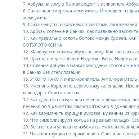
7.
Арбузы на зиму в банках рецепт с аспирином. Арбуз
8.
Салат черноморская жемчужина. Ингредиенты для 
жемчужина"
9.
Глаза чешутся и краснеют. Симптомы заболевания
10.
Арбузы соленые в банках. Как правильно засолить
11.
Как правильно колоть ботокс между бровей. К
БОТУЛОТОКСИНА
12.
Маринуем и солим арбузы на зиму. Как засолить а
13.
Притча о вере любви и Надежде. Вера, Надежда и
14.
Соленые арбузы в банках холодным способом на з
в банках без стерилизации
15.
У КОГО КАКОЙ ангел-хранитель. Ангел-хранитель
16.
Именины Кирилл по церковному календарю. Имен
календарю. Список святых
17.
Как сделать глазурь для печенья в домашних услов
печенья по 9 рецептам самостоятельно в домашних 
18.
Как зарумянить курицу в духовке. Буженина из кур
19.
Что символизируют кольца на разных пальцах. Се
20.
Богатства и успеха не избежать. Учимся правиль
21.
Чага инструкция по применению. Описание преп