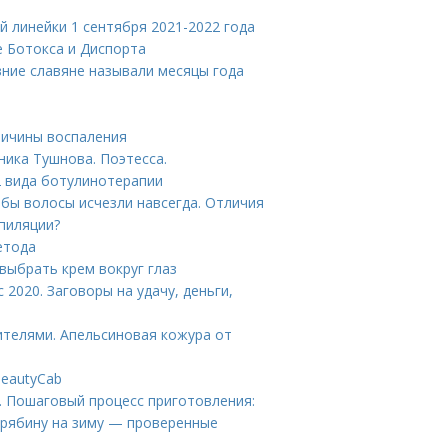
й линейки 1 сентября 2021-2022 года
е Ботокса и Диспорта
евние славяне называли месяцы года
Причины воспаления
ника Тушнова. Поэтесса.
 вида ботулинотерапии
обы волосы исчезли навсегда. Отличия
эпиляции?
етода
 выбрать крем вокруг глаз
2020. Заговоры на удачу, деньги,
ителями. Апельсиновая кожура от
eautyCab
у. Пошаговый процесс приготовления:
 рябину на зиму — проверенные