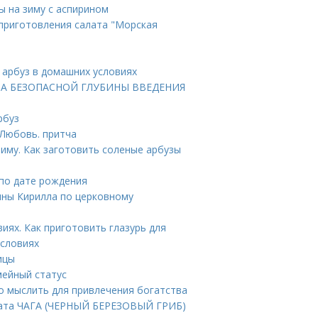
ы на зиму с аспирином
приготовления салата "Морская
 арбуз в домашних условиях
АРТА БЕЗОПАСНОЙ ГЛУБИНЫ ВВЕДЕНИЯ
рбуз
 Любовь. притча
иму. Как заготовить соленые арбузы
 по дате рождения
ины Кирилла по церковному
иях. Как приготовить глазурь для
условиях
ицы
мейный статус
но мыслить для привлечения богатства
арата ЧАГА (ЧЕРНЫЙ БЕРЕЗОВЫЙ ГРИБ)