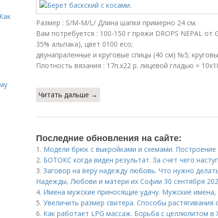
Как
Размер : S/M-M/L/ Длина шапки примерно 24 см.
Вам потребуется : 100-150 г пряжи DROPS NEPAL от Gar
35% альпака), цвет 0100 eco;
двунапраленные и круговые спицы (40 см) №5; круговые
Плотность вязания : 17п.х22 р. лицевой гладью = 10х10
иму
Читать дальше →
Последние обновления на сайте:
1.
Модели брюк с выкройками и схемами. Построение
2.
БОТОКС когда виден результат. За счет чего наст
3.
Заговор на веру надежду любовь. Что нужно делат
Надежды, Любови и матери их Софии 30 сентября 202
4.
Имена мужские приносящие удачу. Мужские имена,
5.
Увеличить размер свитера. Способы растягивания 
6.
Как работает LPG массаж. Борьба с целлюлитом в