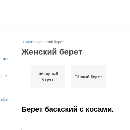
Главная
»
Женский берет
Женский берет
я для
Шикарный
ьше.
Тёплый берет
берет
рьбы
Берет баскский с косами.