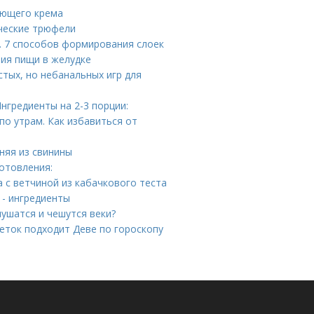
ающего крема
ические трюфели
а. 7 способов формирования слоек
ния пищи в желудке
стых, но небанальных игр для
нгредиенты на 2-3 порции:
по утрам. Как избавиться от
няя из свинины
готовления:
 с ветчиной из кабачкового теста
 - ингредиенты
лушатся и чешутся веки?
еток подходит Деве по гороскопу