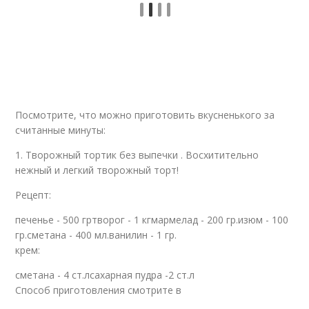
Посмотрите, что можно приготовить вкусненького за
считанные минуты:
1. Творожный тортик без выпечки . Восхитительно
нежный и легкий творожный торт!
Рецепт:
печенье - 500 гртворог - 1 кгмармелад - 200 гр.изюм - 100
гр.сметана - 400 мл.ванилин - 1 гр.
крем:
сметана - 4 ст.лсахарная пудра -2 ст.л
Способ приготовления смотрите в