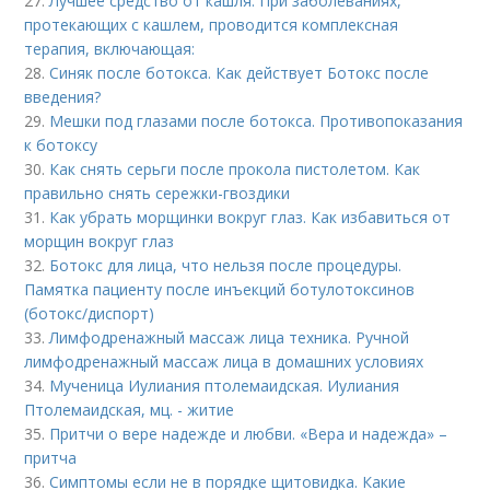
27.
Лучшее средство от кашля. При заболеваниях,
протекающих с кашлем, проводится комплексная
терапия, включающая:
28.
Синяк после ботокса. Как действует Ботокс после
введения?
29.
Мешки под глазами после ботокса. Противопоказания
к ботоксу
30.
Как снять серьги после прокола пистолетом. Как
правильно снять сережки-гвоздики
31.
Как убрать морщинки вокруг глаз. Как избавиться от
морщин вокруг глаз
32.
Ботокс для лица, что нельзя после процедуры.
Памятка пациенту после инъекций ботулотоксинов
(ботокс/диспорт)
33.
Лимфодренажный массаж лица техника. Ручной
лимфодренажный массаж лица в домашних условиях
34.
Мученица Иулиания птолемаидская. Иулиания
Птолемаидская, мц. - житие
35.
Притчи о вере надежде и любви. «Вера и надежда» –
притча
36.
Симптомы если не в порядке щитовидка. Какие