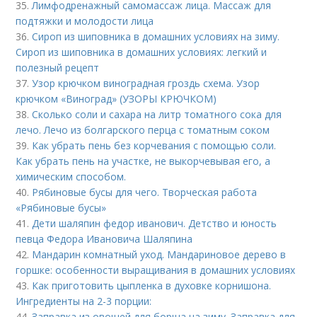
35.
Лимфодренажный самомассаж лица. Массаж для
подтяжки и молодости лица
36.
Сироп из шиповника в домашних условиях на зиму.
Сироп из шиповника в домашних условиях: легкий и
полезный рецепт
37.
Узор крючком виноградная гроздь схема. Узор
крючком «Виноград» (УЗОРЫ КРЮЧКОМ)
38.
Сколько соли и сахара на литр томатного сока для
лечо. Лечо из болгарского перца с томатным соком
39.
Как убрать пень без корчевания с помощью соли.
Как убрать пень на участке, не выкорчевывая его, а
химическим способом.
40.
Рябиновые бусы для чего. Творческая работа
«Рябиновые бусы»
41.
Дети шаляпин федор иванович. Детство и юность
певца Федора Ивановича Шаляпина
42.
Мандарин комнатный уход. Мандариновое дерево в
горшке: особенности выращивания в домашних условиях
43.
Как приготовить цыпленка в духовке корнишона.
Ингредиенты на 2-3 порции:
44.
Заправка из овощей для борща на зиму. Заправка для