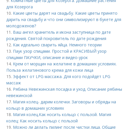
9.
Комнатные цветы для Козерога. Домашние растения
для Козерога
10.
Какие цветы дарят на свадьбу. Какие цветы принято
дарить на свадьбу и что они символизируют в букете для
молодоженов?
11.
Ваш ангел хранитель и икона заступница по дате
рождения. Святой покровитель по дате рождения
12.
Как идеально сварить яйца. Немного теории
13.
Паук узор спицами. Простой и КРАСИВЫЙ узор
спицами ПАУЧКИ, описание и видео-урок
14.
Крем от морщин на желатине в домашних условиях.
Польза желатинового крема для кожи лица
15.
Эффект от LPG массажа. Для кого подойдёт LPG
массаж
16.
Рябина Невежинская посадка и уход. Описание рябины
невежинской
17.
Магия колец- дарим колечки. Заговоры и обряды на
кольцо в домашних условиях
18.
Магия колец.Как носить кольцо с пользой. Магия
колец: Как носить кольцо с пользой
19.
Можно ли делать пилинг после чистки лица. Общие