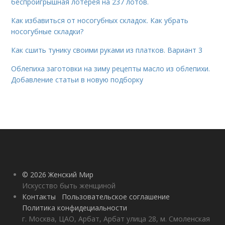
беспроигрышная лотерея на 237 лотов.
Как избавиться от носогубных складок. Как убрать
носогубные складки?
Как сшить тунику своими руками из платков. Вариант 3
Облепиха заготовки на зиму рецепты масло из облепихи.
Добавление статьи в новую подборку
© 2026 Женский Мир
Искусство быть женщиной
Контакты
Пользовательское соглашение
Политика конфидециальности
г. Москва, ЦАО, Арбат, Арбат улица 28, м. Смоленская