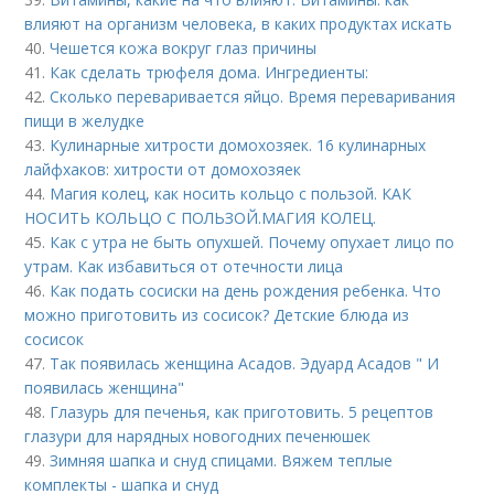
влияют на организм человека, в каких продуктах искать
40.
Чешется кожа вокруг глаз причины
41.
Как сделать трюфеля дома. Ингредиенты:
42.
Сколько переваривается яйцо. Время переваривания
пищи в желудке
43.
Кулинарные хитрости домохозяек. 16 кулинарных
лайфхаков: хитрости от домохозяек
44.
Магия колец, как носить кольцо с пользой. КАК
НОСИТЬ КОЛЬЦО С ПОЛЬЗОЙ.МАГИЯ КОЛЕЦ.
45.
Как с утра не быть опухшей. Почему опухает лицо по
утрам. Как избавиться от отечности лица
46.
Как подать сосиски на день рождения ребенка. Что
можно приготовить из сосисок? Детские блюда из
сосисок
47.
Так появилась женщина Асадов. Эдуард Асадов " И
появилась женщина"
48.
Глазурь для печенья, как приготовить. 5 рецептов
глазури для нарядных новогодних печенюшек
49.
Зимняя шапка и снуд спицами. Вяжем теплые
комплекты - шапка и снуд