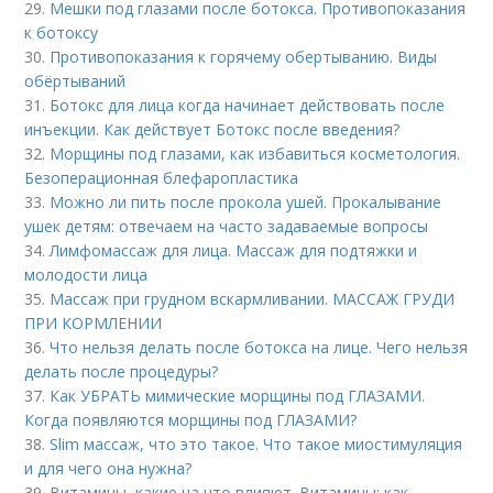
29.
Мешки под глазами после ботокса. Противопоказания
к ботоксу
30.
Противопоказания к горячему обертыванию. Виды
обёртываний
31.
Ботокс для лица когда начинает действовать после
инъекции. Как действует Ботокс после введения?
32.
Морщины под глазами, как избавиться косметология.
Безоперационная блефаропластика
33.
Можно ли пить после прокола ушей. Прокалывание
ушек детям: отвечаем на часто задаваемые вопросы
34.
Лимфомассаж для лица. Массаж для подтяжки и
молодости лица
35.
Массаж при грудном вскармливании. МАССАЖ ГРУДИ
ПРИ КОРМЛЕНИИ
36.
Что нельзя делать после ботокса на лице. Чего нельзя
делать после процедуры?
37.
Как УБРАТЬ мимические морщины под ГЛАЗАМИ.
Когда появляются морщины под ГЛАЗАМИ?
38.
Slim массаж, что это такое. Что такое миостимуляция
и для чего она нужна?
39.
Витамины, какие на что влияют. Витамины: как