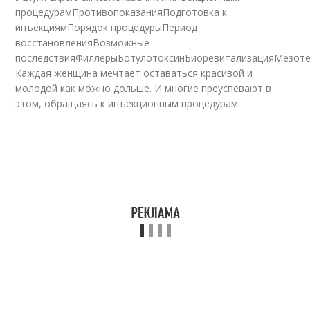
процедурамПротивопоказанияПодготовка к
инъекциямПорядок процедурыПериод
восстановленияВозможные
последствияФиллерыБотулотоксинБиоревитализацияМезот
Каждая женщина мечтает оставаться красивой и
молодой как можно дольше. И многие преуспевают в
этом, обращаясь к инъекционным процедурам.