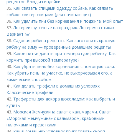
рецептов блюд из индейки
35.
Как связать спицами одежду собаке. Как связать
собаке свитер спицами (для начинающих)
36.
Как удалить пни без корчевания и поджига. Мой опыт
37.
Лотереи шуточные на праздник. Лотерея в стихах
Вариант №1
38.
Садовая рябина рецепты. Как заготовить красную
рябину на зиму — проверенные домашние рецепты
39.
Какое питье давать при температуре ребенку. Как
кормить при высокой температуре?
40.
Как убрать пень без корчевания с помощью соли.
Как убрать пень на участке, не выкорчевывая его, а
химическим способом.
41.
Как делать трюфели в домашних условиях.
Классические трюфели
42.
Трафареты для декора шоколадом: как выбрать и
купить
43.
Морская Жемчужина салат с кальмарами. Салат
«Морская жемчужина» с кальмаром, крабовыми
палочками и креветками
44.
Как в домашних условиях приготовить сироп