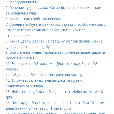
Обследования ЖКТ
5.
Лечение зуда в глазах. Какие бывают аллергические
заболевания глаз?
6.
Магические свойства веника
7.
Соленые арбузы в банках холодным способом на зиму.
Как заготовить соленые арбузы в банках без
стерилизации
8.
Какие цветы дарить на свадьбу молодоженам. Какие
цветы дарить на свадьбу?
9.
Все о папье-маше. Техника выполнения папье-маше из
бумаги и газеты
10.
Эффект от LPG массажа. Для кого подойдёт LPG
массаж
11.
Обувь для бега. Sole Unit (нижняя часть)
12.
10 универсальных правил. Десять правил
политического пиара
13.
Небесно-голубой гриб где растет. Небесно-голубой
гриб
14.
Почему учебный год начинается 1 сентября. Почему
День Знаний отмечается 1 сентября?
15.
Как должен сидеть пиджак. Руководство мужчин, как