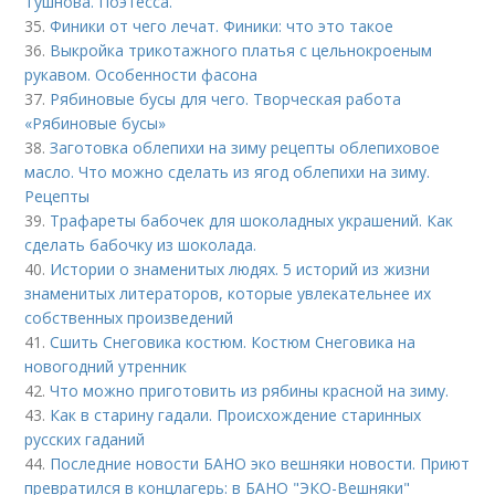
Тушнова. Поэтесса.
35.
Финики от чего лечат. Финики: что это такое
36.
Выкройка трикотажного платья с цельнокроеным
рукавом. Особенности фасона
37.
Рябиновые бусы для чего. Творческая работа
«Рябиновые бусы»
38.
Заготовка облепихи на зиму рецепты облепиховое
масло. Что можно сделать из ягод облепихи на зиму.
Рецепты
39.
Трафареты бабочек для шоколадных украшений. Как
сделать бабочку из шоколада.
40.
Истории о знаменитых людях. 5 историй из жизни
знаменитых литераторов, которые увлекательнее их
собственных произведений
41.
Сшить Снеговика костюм. Костюм Снеговика на
новогодний утренник
42.
Что можно приготовить из рябины красной на зиму.
43.
Как в старину гадали. Происхождение старинных
русских гаданий
44.
Последние новости БАНО эко вешняки новости. Приют
превратился в концлагерь: в БАНО "ЭКО-Вешняки"