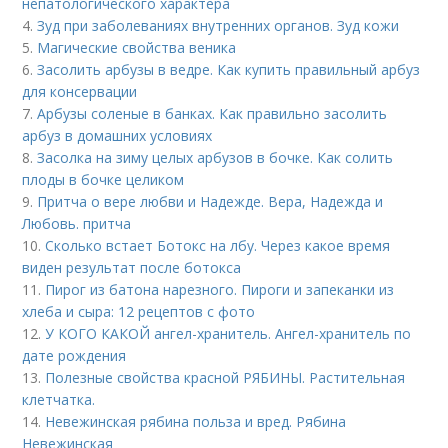
непатологического характера
4.
Зуд при заболеваниях внутренних органов. Зуд кожи
5.
Магические свойства веника
6.
Засолить арбузы в ведре. Как купить правильный арбуз
для консервации
7.
Арбузы соленые в банках. Как правильно засолить
арбуз в домашних условиях
8.
Засолка на зиму целых арбузов в бочке. Как солить
плоды в бочке целиком
9.
Притча о вере любви и Надежде. Вера, Надежда и
Любовь. притча
10.
Сколько встает Ботокс на лбу. Через какое время
виден результат после ботокса
11.
Пирог из батона нарезного. Пироги и запеканки из
хлеба и сыра: 12 рецептов с фото
12.
У КОГО КАКОЙ ангел-хранитель. Ангел-хранитель по
дате рождения
13.
Полезные свойства красной РЯБИНЫ. Растительная
клетчатка.
14.
Невежинская рябина польза и вред. Рябина
Невежинская