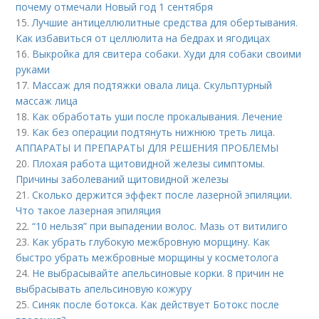
почему отмечали Новый год 1 сентября
15.
Лучшие антицеллюлитные средства для обертывания.
Как избавиться от целлюлита на бедрах и ягодицах
16.
Выкройка для свитера собаки. Худи для собаки своими
руками
17.
Массаж для подтяжки овала лица. Скульптурный
массаж лица
18.
Как обработать уши после прокалывания. Лечение
19.
Как без операции подтянуть нижнюю треть лица.
АППАРАТЫ И ПРЕПАРАТЫ ДЛЯ РЕШЕНИЯ ПРОБЛЕМЫ
20.
Плохая работа щитовидной железы симптомы.
Причины заболеваний щитовидной железы
21.
Сколько держится эффект после лазерной эпиляции.
Что такое лазерная эпиляция
22.
“10 нельзя” при выпадении волос. Мазь от витилиго
23.
Как убрать глубокую межбровную морщину. Как
быстро убрать межбровные морщины у косметолога
24.
Не выбрасывайте апельсиновые корки. 8 причин не
выбрасывать апельсиновую кожуру
25.
Синяк после ботокса. Как действует Ботокс после