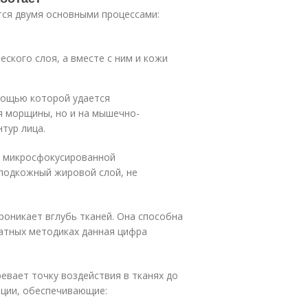
ся двумя основными процессами:
ского слоя, а вместе с ним и кожи
мощью которой удается
я морщины, но и на мышечно-
тур лица.
S микросфокусированной
 подкожный жировой слой, не
оникает вглубь тканей. Она способна
аратных методиках данная цифра
евает точку воздействия в тканях до
яции, обеспечивающие: