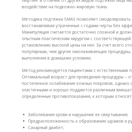
лифтинг в отличие от других видов подтяжки лица я
воздействие на подкожно-жировую ткань
Методика подтяжки SMAS позволяет смоделировать 
восстанавливая утраченные с годами черты без эффе
Манипуляция считается достаточно сложной и долж
опытным пластическим хирургом с соответствующей 
установлению высокой цены на нее. За счет всего э
популярным, чем другие омолаживающие процедуры, 
выполнения в домашних условиях.
Метод рекомендуется пациентами с естественными п
Оптимальный возраст для проведения процедуры – от
постепенное ослабевание кожных покровов, однако 
эластичными и хорошо поддаются различным вмешат
определенные противопоказания, к которым относят
Заболевания крови и нарушение ее свертывания;
Предрасположенность к образованию шрамов и ру
Сахарный диабет;