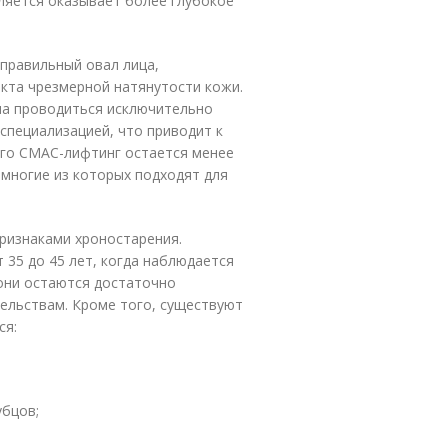
вляется оказывает более глубокое
правильный овал лица,
кта чрезмерной натянутости кожи.
на проводиться исключительно
специализацией, что приводит к
того СМАС-лифтинг остается менее
многие из которых подходят для
ризнаками хроностарения.
 35 до 45 лет, когда наблюдается
они остаются достаточно
ельствам. Кроме того, существуют
ся:
бцов;