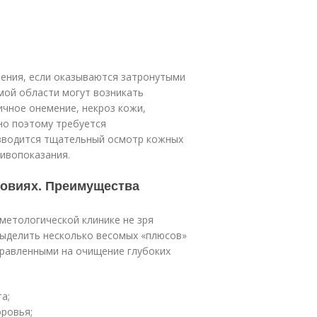
нения, если оказываются затронутыми
мой области могут возникать
чное онемение, некроз кожи,
но поэтому требуется
изводится тщательный осмотр кожных
ивопоказания.
ловиях. Преимущества
метологической клинике не зря
выделить несколько весомых «плюсов»
правленными на очищение глубоких
а;
оровья;