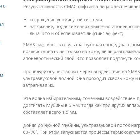
и в
Результативность СМАС лифтинга лица обеспечивает
сокращение упомянутой системы;
ал
натяжение, поднятие вверх мышечно-апоневротиче
лица. Это и обеспечивает лифтинг-эффект;
а
SMAS лифтинг – это ультразвуковая процедура, с по
воздействовать не только на кожу, лишь разглажива
апоневротический слой. Это позволяет подтянуть кон
Процедуру осуществляют через воздействие на SMA
ом
ультразвуковой волной. Она проходит сквозь кожу и
затрагивая их.
Эта волна избирательным, точечным воздействием пр
достигать глубины в 5 мм, тогда как при других апп
составляет всего 1,5 мм.
Дойдя до нужной глубины, ультразвуковой поток нагр
60–70˚. При этом запускаются процессы термокоагул