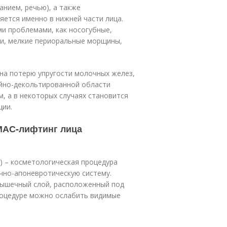
анием, речью), а также
ется именно в нижней части лица.
ми проблемами, как носогубные,
ли, мелкие периоральные морщины,
на потерю упругости молочных желез,
ейно-декольтированной области
, а в некоторых случаях становится
ции.
СМАС-лифтинг лица
em) – косметологическая процедура
чно-апоневротическую систему.
ышечный слой, расположенный под
роцедуре можно ослабить видимые