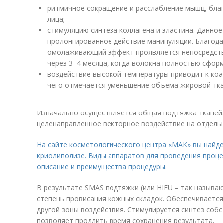
ритмичное сокращение и расслабление мышц, бла
лица;
стимуляцию синтеза коллагена и эластина. Данно
пролонгированное действие манипуляции. Благода
омолаживающий эффект проявляется непосредстве
через 3–4 месяца, когда волокна полностью сфор
воздействие высокой температуры приводит к коа
чего отмечается уменьшение объема жировой тка
Изначально осуществляется общая подтяжка тканей
целенаправленное векторное воздействие на отдель
На сайте косметологического центра «МАК» вы най
криолиполизе. Виды аппаратов для проведения проце
описание и преимущества процедуры.
В результате SMAS подтяжки (или HIFU – так называ
степень провисания кожных складок. Обеспечивается
другой зоны воздействия. Стимулируется синтез собс
позволяет продлить время сохранения результата.