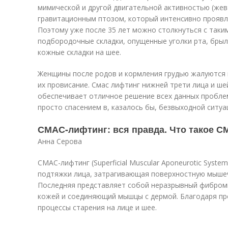
мимической и другой двигательной активностью (жев
гравитационным птозом, который интенсивно проявля
Поэтому уже после 35 лет можно столкнуться с таки
подбородочные складки, опущенные уголки рта, бры
кожные складки на шее.
Женщины после родов и кормления грудью жалуются 
их провисание. Смас лифтинг нижней трети лица и ш
обеспечивает отличное решение всех данных проблем
просто спасением в, казалось бы, безвыходной ситуа
СМАС-лифтинг: вся правда. Что такое 
Анна Серова
СМАС-лифтинг (Superficial Muscular Aponeurotic Syst
подтяжки лица, затрагивающая поверхностную мыше
Последняя представляет собой неразрывный фибром
кожей и соединяющий мышцы с дермой. Благодаря п
процессы старения на лице и шее.