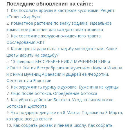
Последние обновления на сайте:
1.
Как посолить арбузы в кастрюле кусочками. Рецепт
«Соленый арбуз»:
2.
Комнатное растение по знаку зодиака. Идеальное
комнатное растение для каждого знака зодиака
3.
Как состояние желудочно-кишечного тракта..
Обследования ЖКТ
4.
Какие цветы дарить на свадьбу молодоженам. Какие
цветы дарить на свадьбу?
5.
13 февраля-БЕССРЕБРЕННИКИ МУЧЕНИКИ КИР и
ИОАНН. Жития бессребреников мучеников Кира и Иоанна
и с ними мучениц Афанасии и дщерей ее Феодотии,
Феоктисты и Евдоксии
6.
Как зарумянить курицу в духовке. Буженина из курицы
7.
Лицо после ботокса. Определение ботокса
8.
Как убрать действие Ботокса. Уход за лицом после
Ботокса и Диспорта
9.
Что подарить девушке на 8 Марта. Подарки на 8 Марта,
которые всегда кстати
10.
Как собрать рюкзак и пенал в школу. Как собрать