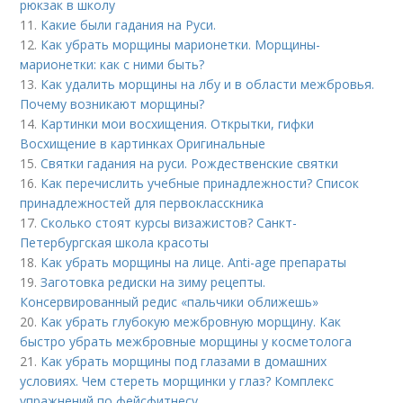
рюкзак в школу
11.
Какие были гадания на Руси.
12.
Как убрать морщины марионетки. Морщины-
марионетки: как с ними быть?
13.
Как удалить морщины на лбу и в области межбровья.
Почему возникают морщины?
14.
Картинки мои восхищения. Открытки, гифки
Восхищение в картинках Оригинальные
15.
Святки гадания на руси. Рождественские святки
16.
Как перечислить учебные принадлежности? Список
принадлежностей для первокласскника
17.
Сколько стоят курсы визажистов? Санкт-
Петербургская школа красоты
18.
Как убрать морщины на лице. Anti-age препараты
19.
Заготовка редиски на зиму рецепты.
Консервированный редис «пальчики оближешь»
20.
Как убрать глубокую межбровную морщину. Как
быстро убрать межбровные морщины у косметолога
21.
Как убрать морщины под глазами в домашних
условиях. Чем стереть морщинки у глаз? Комплекс
упражнений по фейсфитнесу