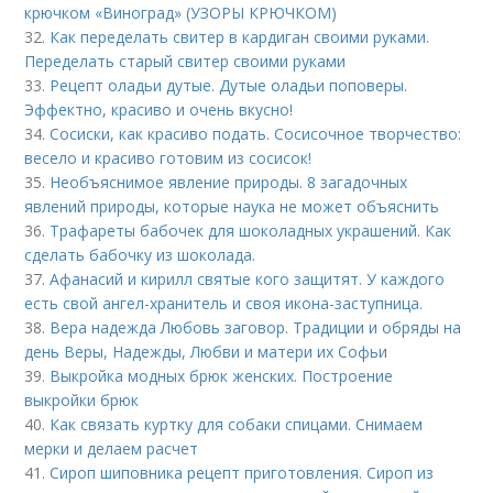
крючком «Виноград» (УЗОРЫ КРЮЧКОМ)
32.
Как переделать свитер в кардиган своими руками.
Переделать старый свитер своими руками
33.
Рецепт оладьи дутые. Дутые оладьи поповеры.
Эффектно, красиво и очень вкусно!
34.
Сосиски, как красиво подать. Сосисочное творчество:
весело и красиво готовим из сосисок!
35.
Необъяснимое явление природы. 8 загадочных
явлений природы, которые наука не может объяснить
36.
Трафареты бабочек для шоколадных украшений. Как
сделать бабочку из шоколада.
37.
Афанасий и кирилл святые кого защитят. У каждого
есть свой ангел-хранитель и своя икона-заступница.
38.
Вера надежда Любовь заговор. Традиции и обряды на
день Веры, Надежды, Любви и матери их Софьи
39.
Выкройка модных брюк женских. Построение
выкройки брюк
40.
Как связать куртку для собаки спицами. Снимаем
мерки и делаем расчет
41.
Сироп шиповника рецепт приготовления. Сироп из