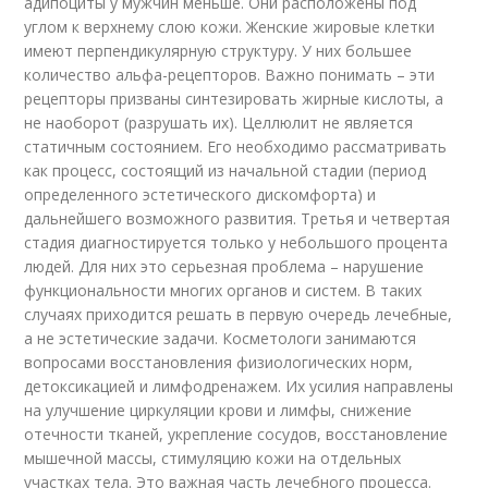
адипоциты у мужчин меньше. Они расположены под
углом к верхнему слою кожи. Женские жировые клетки
имеют перпендикулярную структуру. У них большее
количество альфа-рецепторов. Важно понимать – эти
рецепторы призваны синтезировать жирные кислоты, а
не наоборот (разрушать их). Целлюлит не является
статичным состоянием. Его необходимо рассматривать
как процесс, состоящий из начальной стадии (период
определенного эстетического дискомфорта) и
дальнейшего возможного развития. Третья и четвертая
стадия диагностируется только у небольшого процента
людей. Для них это серьезная проблема – нарушение
функциональности многих органов и систем. В таких
случаях приходится решать в первую очередь лечебные,
а не эстетические задачи. Косметологи занимаются
вопросами восстановления физиологических норм,
детоксикацией и лимфодренажем. Их усилия направлены
на улучшение циркуляции крови и лимфы, снижение
отечности тканей, укрепление сосудов, восстановление
мышечной массы, стимуляцию кожи на отдельных
участках тела. Это важная часть лечебного процесса.