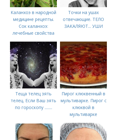
Каланхоэ в народной
Точки на ушах
медицине рецепты.
отвечающие. ТЕЛО
Сок каланхоэ:
ЗАКАЛЯЮТ... УШИ
лечебные свойства
Теща телец зять
Пирог клюквенный в
телец. Если Ваш зять
мультиварке. Пирог с
по гороскопу ........
клюквой в
мультиварке