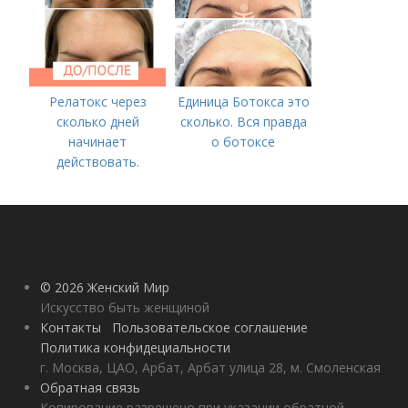
Релатокс через
Единица Ботокса это
сколько дней
сколько. Вся правда
начинает
о ботоксе
действовать.
Сравнение с
«Ботоксом»
© 2026 Женский Мир
Искусство быть женщиной
Контакты
Пользовательское соглашение
Политика конфидециальности
г. Москва, ЦАО, Арбат, Арбат улица 28, м. Смоленская
Обратная связь
Копирование разрешено при указании обратной