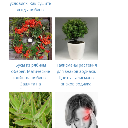
условиях. Как сушить
ягоды рябины
Бусы из рябины
Талисманы растения
оберег. Магические
для знаков зодиака.
свойства рябины -
Цветы-талисманы
Защита на
знаков зодиака
рябиновые бусы