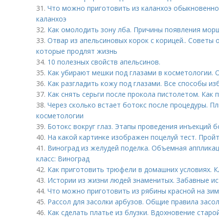
31.
Что можно приготовить из каланхоэ обыкновенног
каланхоэ
32.
Как омолодить зону лба. Причины появления мор
33.
Отвар из апельсиновых корок с корицей.. Советы 
которые продлят жизнь
34.
10 полезных свойств апельсинов.
35.
Как убирают мешки под глазами в косметологии.
36.
Как разгладить кожу под глазами. Все способы из
37.
Как снять серьги после прокола пистолетом. Как 
38.
Через сколько встает ботокс после процедуры. П
косметологии
39.
Ботокс вокруг глаз. Этапы проведения инъекций 
40.
На какой картинке изображен поцелуй тест. Прой
41.
Виноград из желудей поделка. Объемная аппликац
класс: Виноград
42.
Как приготовить трюфели в домашних условиях. 
43.
Истории из жизни людей знаменитых. Забавные ис
44.
Что можно приготовить из рябины красной на зим
45.
Рассол для засолки арбузов. Общие правила засо
46.
Как сделать платье из блузки. Вдохновение старо