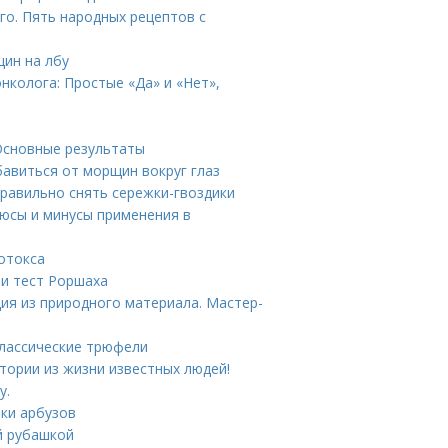
о. Пять народных рецептов с
щин на лбу
онколога: Простые «Да» и «Нет»,
 Основные результаты
бавиться от морщин вокруг глаз
правильно снять сережки-гвоздики
люсы и минусы применения в
ботокса
ти тест Роршаха
ия из природного материала. Мастер-
Классические трюфели
тории из жизни известных людей!
у.
лки арбузов
й рубашкой