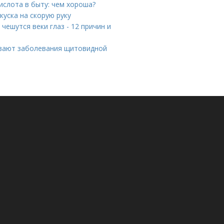
ислота в быту: чем хороша?
куска на скорую руку
чешутся веки глаз - 12 причин и
ывают заболевания щитовидной