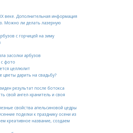
 XX веке. Дополнительная информация
ю. Можно ли делать лазерную
рбузов с горчицей на зиму
ы
ила засолки арбузов
 с фото
яется целлюлит
е цветы дарить на свадьбу?
 виден результат после ботокса
ть свой ангел-хранитель и своя
лезные свойства апельсиновой цедры
Осенние поделки к празднику осени из
ем креативное название, создаем