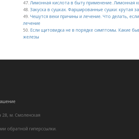
47.
Лимонная кислота в быту применение. Лимонная к
48.
Закуска в сушках. Фаршированные сушки: крутая за
49.
Чешутся веки причины и лечение. Что делать, если 
лечение
50.
Если щитовидка не в порядке симптомы. Какие б
железы
лашение
а 28, м. Смоленская
ии обратной гиперссылки.