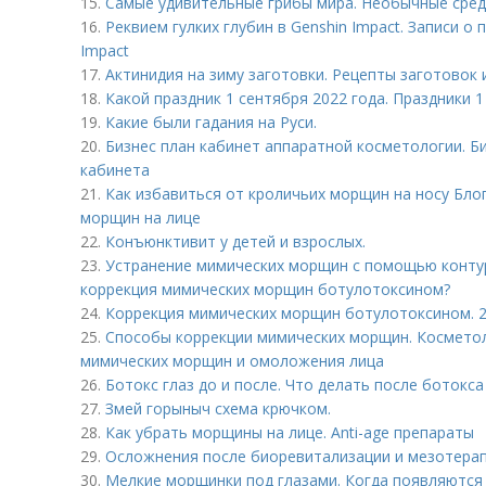
15.
Самые удивительные грибы мира. Необычные сре
16.
Реквием гулких глубин в Genshin Impact. Записи о
Impact
17.
Актинидия на зиму заготовки. Рецепты заготовок 
18.
Какой праздник 1 сентября 2022 года. Праздники 1
19.
Какие были гадания на Руси.
20.
Бизнес план кабинет аппаратной косметологии. Б
кабинета
21.
Как избавиться от кроличьих морщин на носу Блог
морщин на лице
22.
Конъюнктивит у детей и взрослых.
23.
Устранение мимических морщин с помощью контур
коррекция мимических морщин ботулотоксином?
24.
Коррекция мимических морщин ботулотоксином. 2
25.
Способы коррекции мимических морщин. Косметол
мимических морщин и омоложения лица
26.
Ботокс глаз до и после. Что делать после ботокса
27.
Змей горыныч схема крючком.
28.
Как убрать морщины на лице. Anti-age препараты
29.
Осложнения после биоревитализации и мезотерап
30.
Мелкие морщинки под глазами. Когда появляются