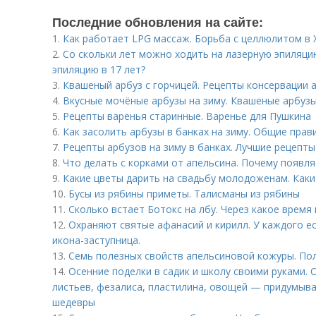
Последние обновления на сайте:
1.
Как работает LPG массаж. Борьба с целлюлитом в
2.
Со скольки лет можно ходить на лазерную эпиляци
эпиляцию в 17 лет?
3.
Квашеный арбуз с горчицей. Рецепты консервации а
4.
Вкусные мочёные арбузы на зиму. Квашеные арбуз
5.
Рецепты варенья старинные. Варенье для Пушкина
6.
Как засолить арбузы в банках на зиму. Общие прав
7.
Рецепты арбузов на зиму в банках. Лучшие рецепты
8.
Что делать с корками от апельсина. Почему появл
9.
Какие цветы дарить на свадьбу молодоженам. Каки
10.
Бусы из рябины приметы. Талисманы из рябины
11.
Сколько встает Ботокс на лбу. Через какое время
12.
Охраняют святые афанасий и кирилл. У каждого ес
икона-заступница.
13.
Семь полезных свойств апельсиновой кожуры. По
14.
Осенние поделки в садик и школу своими руками. 
листьев, фезалиса, пластилина, овощей — придумыва
шедевры