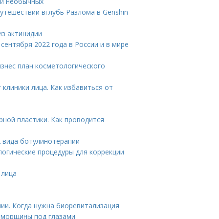
ди необычных
 путешествии вглубь Разлома в Genshin
из актинидии
 сентября 2022 года в России и в мире
изнес план косметологического
 клиники лица. Как избавиться от
ной пластики. Как проводится
 вида ботулинотерапии
огические процедуры для коррекции
 лица
ии. Когда нужна биоревитализация
 морщины под глазами