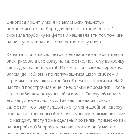
Виноград пошит у меня из маленьких пушистых
помпончиков из набора для детского творчества. Я
скрутила трубочку из фетра и нашивала эти помпончики
на нее, увеличивая их количество снизу вверх.
Капуста сшита из салфеток. Делала я ее на свой страх и
риск, рисовала все сразу на салфетке, поэтому выкройку
здесь делала по памяти!!! Из 4 частей я сшила середину.
Затем (до набивки!) по получившимся швам сгибаем и
строчим – получаются как бы объемные прожилки. На 2
частях я прострочила еще 2 небольшие прожилки. После
этого набиваем получившийся кочан. Сверху обшиваем
его капустными листами. Так как я шила из тонких
салфеток, поэтому каждый лист у меня двойной, сверху
обе части скреплены обметочным швом белыми нитками.
По каждому листу тоже сделаны прожилки, примерно как
на выкройке. Обворачиваем листами кочан (у меня 4
листа, но это опять же условно) и потайными стежками