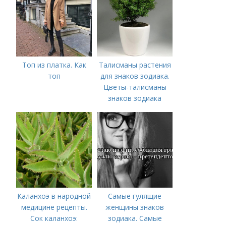
фаршированного
перца
Топ из платка. Как
Талисманы растения
топ
для знаков зодиака.
Цветы-талисманы
знаков зодиака
Каланхоэ в народной
Самые гулящие
медицине рецепты.
женщины знаков
Сок каланхоэ:
зодиака. Самые