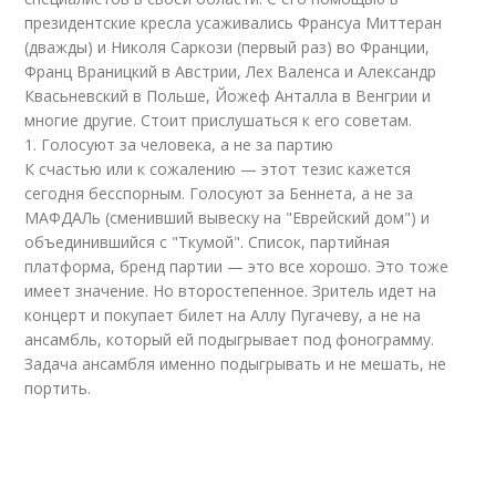
президентские кресла усаживались Франсуа Миттеран
(дважды) и Николя Саркози (первый раз) во Франции,
Франц Враницкий в Австрии, Лех Валенса и Александр
Квасьневский в Польше, Йожеф Анталла в Венгрии и
многие другие. Стоит прислушаться к его советам.
1. Голосуют за человека, а не за партию
К счастью или к сожалению — этот тезис кажется
сегодня бесспорным. Голосуют за Беннета, а не за
МАФДАЛь (сменивший вывеску на "Еврейский дом") и
объединившийся с "Ткумой". Список, партийная
платформа, бренд партии — это все хорошо. Это тоже
имеет значение. Но второстепенное. Зритель идет на
концерт и покупает билет на Аллу Пугачеву, а не на
ансамбль, который ей подыгрывает под фонограмму.
Задача ансамбля именно подыгрывать и не мешать, не
портить.