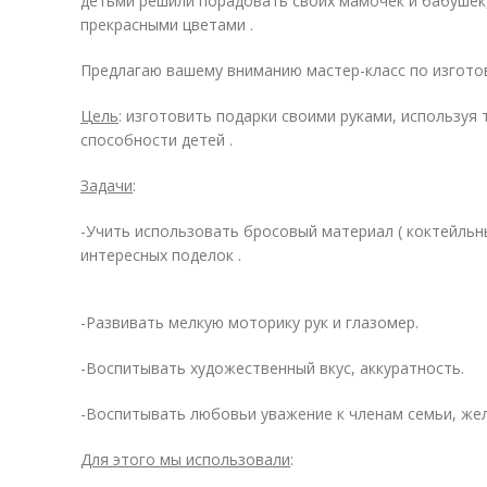
детьми решили порадовать своих мамочек и бабушек,
прекрасными цветами .
Предлагаю вашему вниманию мастер-класс по изгото
Цель
: изготовить подарки своими руками, используя
способности детей .
Задачи
:
-Учить использовать бросовый материал ( коктейльн
интересных поделок .
-Развивать мелкую моторику рук и глазомер.
-Воспитывать художественный вкус, аккуратность.
-Воспитывать любовьи уважение к членам семьи, жел
Для этого мы использовали
: