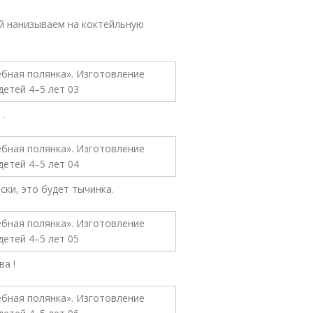
й нанизываем на коктейльную
.
ски, это будет тычинка.
а !