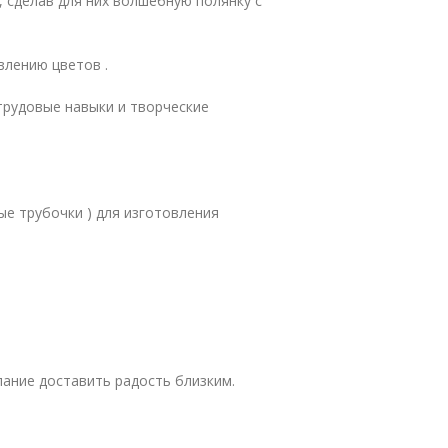
 сделав для них волшебную полянку с
влению цветов .
 трудовые навыки и творческие
ые трубочки ) для изготовления
ание доставить радость близким.