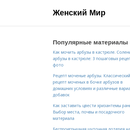
Женский Мир
Популярные материалы
Как мочить арбузы в кастрюле. Солен
арбузы в кастрюле: 3 пошаговых реце
фото
Рецепт моченые арбузы. Классически
рецепт моченых в бочке арбузов в
домашних условиях и различные вари
добавок
Как заставить цвести хризантемы ран
Выбор места, почвы и посадочного
материала
Беспроигрышная шуточная лотерея н