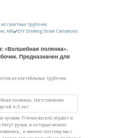
 из газетных трубочек
, МК✔️DIY Drinking Straw Carnations
сс «Волшебная полянка».
убочек. Предназначен для
етов из коктейльных трубочек.
ми лучами. Птички весело играют и
 бегут ручьи, в которых можно
оявились , и именно поэтому мы с