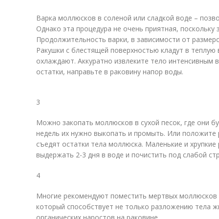
Варка моллюсков в соленой или сладкой воде – позво
Однако эта процедура не очень приятная, поскольку з
Продолжительность варки, в зависимости от размеров
Ракушки с блестящей поверхностью кладут в теплую 
охлаждают. Аккуратно извлеките тело интенсивным 
остатки, направьте в раковину напор воды.
3
Можно закопать моллюсков в сухой песок, где они бу
недель их нужно выкопать и промыть. Или положите 
съедят остатки тела моллюска. Маленькие и хрупкие 
выдержать 2-3 дня в воде и почистить под слабой ст
4
Многие рекомендуют поместить мертвых моллюсков в
который способствует не только разложению тела ж
органических наростов на раковине.