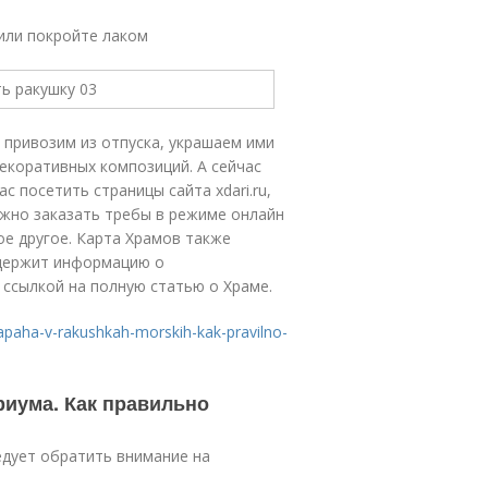
или покройте лаком
о привозим из отпуска, украшаем ими
декоративных композиций. А сейчас
с посетить страницы сайта xdari.ru,
ожно заказать требы в режиме онлайн
ое другое. Карта Храмов также
держит информацию о
 ссылкой на полную статью о Храме.
zapaha-v-rakushkah-morskih-kak-pravilno-
риума. Как правильно
едует обратить внимание на