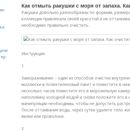
Как отмыть ракушки с моря от запаха. Ка
ин
Ракушки довольно разнообразны по формам, размера
коллекция привлекала своей красотой и не отталкив
необходимо правильно очистить.
ка.
дачи
Инструкция
тер-
1
Замораживание – один из способов очистки внутренн
моллюски в полиэтиленовый пакет и поместите в ниж
несколько часов поместите его в морозильную камеру
наполовину холодной водой и снова положите его в 
манипуляции необходимы, чтобы не допустить растре
После оттаивания воды, через сутки удалите тело ж
вилки или проволоки.
2