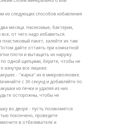
тонким слоем минерального или
ым из следующих способов избавления
-два месяца. Насекомые, бактерии,
 все, от чего надо избавиться.
 пластиковый пакет, залейте их там
 Потом дайте оттаять при комнатной
атки плоти и вытащить их наружу.
 по одной щипцами, берите, чтобы не
е изнутри все лишнее.
акушек - "жарка" их в микроволновке.
ачинайте с 30 секунд и добавляйте по
акушки из печки и удаляя из них
будьте осторожны, чтобы не
ушку во дворе - пусть полакомятся
отью покончено, проведите
Замочите в отбеливателе и