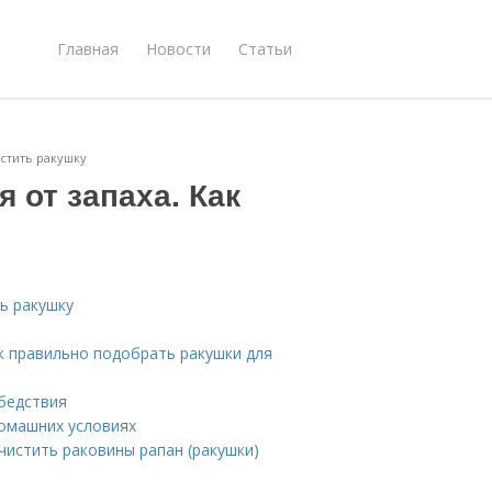
Главная
Новости
Статьи
истить ракушку
 от запаха. Как
ть ракушку
ак правильно подобрать ракушки для
 бедствия
домашних условиях
чистить раковины рапан (ракушки)