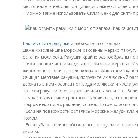
место налета небольшой долькой лимона, после опо
- Можно также использовать Силит Бенк для снятия 
Как очистить ракушки
и избавиться от запаха
Даже красивейшие морские раковины мерзко пахнут, 
остатки моллюска. Ракушки крайне разнообразны по 
точки зрения чистки их делят на живых и мертвых. У 
живые еще не очищены до конца от животных тканей,
Очищая мертвые ракушки, погрузите их в водный раст
держать в нем - зависит от вида моллюска и числа р
но если ракушки очень грязные или вы хотите отбели
тем как вынуть их из раствора, убедитесь, что пер
покров некоторых раковин, сошел. Потом хорошо оп
- Если на поверхности остались морские желуди или 
ножом.
- Если губа раковины обкололась, закруглите остры
диском.