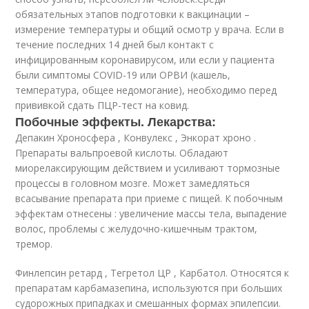
обязательных этапов подготовки к вакцинации –
измерение температуры и общий осмотр у врача. Если в
течение последних 14 дней был контакт с
инфицированным коронавирусом, или если у пациента
были симптомы COVID-19 или ОРВИ (кашель,
температура, общее недомогание), необходимо перед
прививкой сдать ПЦР-тест на ковид.
Побочные эффекты. Лекарства:
Депакин Хроносфера , Конвулекс , Энкорат хроно .
Препараты вальпроевой кислоты. Обладают
миорелаксирующим действием и усиливают тормозные
процессы в головном мозге. Может замедляться
всасывание препарата при приеме с пищей. К побочным
эффектам отнесены : увеличение массы тела, выпадение
волос, проблемы с желудочно-кишечным трактом,
тремор.
Финлепсин ретард , Тегретол ЦР , Карбатол. Относятся к
препаратам карбамазепина, используются при больших
судорожных припадках и смешанных формах эпилепсии.