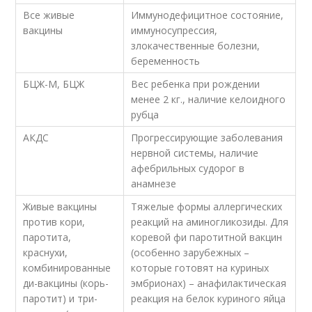
Все живые
Иммунодефицитное состояние,
вакцины
иммуносупрессия,
злокачественные болезни,
беременность
БЦЖ-М, БЦЖ
Вес ребенка при рождении
менее 2 кг., наличие келоидного
рубца
АКДС
Прогрессирующие заболевания
нервной системы, наличие
афебрильных судорог в
анамнезе
Живые вакцины
Тяжелые формы аллергических
против кори,
реакций на аминогликозиды. Для
паротита,
коревой фи паротитной вакцин
краснухи,
(особенно зарубежных –
комбинированные
которые готовят на куриных
ди-вакцины (корь-
эмбрионах) – анафилактическая
паротит) и три-
реакция на белок куриного яйца