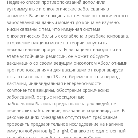
Недавно список противопоказаний дополнили
аутоиммунные и онкологические заболевания в
анамнезе. Влияние вакцины на течение онкологического
заболевания на данный момент до конца не изучено.
Риски связаны с тем, что иммунная система
онкологических больных ослаблена и разбалансирована,
вторжение вакцины может в теории запустить
нежелательные процессы. Если пациент находится на
этапе устойчивой ремиссии, он может обсудить
вакцинацию со своим ведущим онкологом.Абсолютными
противопоказаниями для вакцинации от коронавируса
остаются возраст до 18 лет, беременность и период
лактации, индивидуальная непереносимость
компонентов вакцины, обострение хронических
заболеваний, острые инфекционные
заболевания.Вакцина предназначена для людей, не
перенесших заболевание, вызванное коронавирусом. В
рекомендациях Минздрава отсутствует требование
проводить предварительное исследование на наличие
иммуноглобулинов IgG и IgM. Однако это единственный
способ узнать, переболел ли человек.Среди