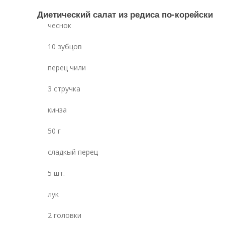
Диетический салат из редиса по-корейски
чеснок
10 зубцов
перец чили
3 стручка
кинза
50 г
сладкый перец
5 шт.
лук
2 головки