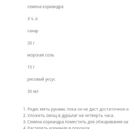
семена кориандра
3 ч. л.
сахар
20 г
морская соль
15 г
рисовый уксус
30 мл
Редис мять руками, пока он не даст достаточное к
Уложить овощ в дуршлаг на четверть часа.
Семена кориандра поместить для обжаривания на 
Растереть кориандр в порошок.