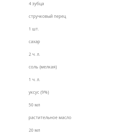
4 зубца
стручковый перец
1 шт.
сахар
2 ч. л.
соль (мелкая)
1 ч. л.
уксус (9%)
50 мл
растительное масло
20 мл