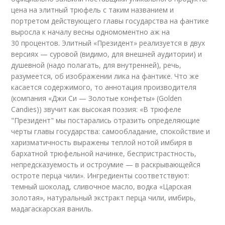
цена на элитный трюфель с таким названием и
портретом действующего главы государства на фантике
выросла к началу весны одномоментно аж на
30 процентов. Элитный «Президент» реализуется в двух
версиях — суровой (видимо, для внешней аудитории) и
душевной (надо полагать, для внутренней), речь,
разумеется, об изображении лика на фантике. Что же
касается содержимого, то аннотация производителя
(компания «Джи Си — Золотые конфеты» (Golden
Candies)) звучит как высокая поэзия: «В трюфеле
"Президент" мы постарались отразить определяющие
черты главы государства: самообладание, спокойствие и
харизматичность выражены теплой нотой имбиря в
бархатной трюфельной начинке, беспристрастность,
непредсказуемость и остроумие — в раскрывающейся
остроте перца чили». Ингредиенты соответствуют:
темный шоколад, сливочное масло, водка «Царская
золотая», натуральный экстракт перца чили, имбирь,
мадагаскарская ваниль.