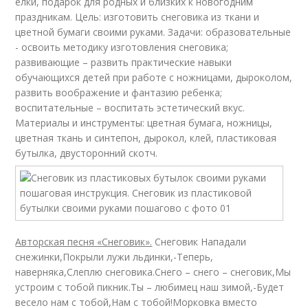
елки, подарок для родных и близких к новогодним
праздникам. Цель: изготовить снеговика из ткани и
цветной бумаги своими руками. Задачи: образовательные
- освоить методику изготовления снеговика;
развивающие – развить практические навыки
обучающихся детей при работе с ножницами, дыроколом,
развить воображение и фантазию ребенка;
воспитательные – воспитать эстетический вкус.
Материалы и инструменты: цветная бумага, ножницы,
цветная ткань и синтепон, дырокол, клей, пластиковая
бутылка, двусторонний скотч.
Авторская песня «Снеговик».
Снеговик Нападали
снежинки,Покрыли лужи льдинки,-Теперь,
наверняка,Слеплю снеговика.Снего – снего – снеговик,Мы
устроим с тобой пикник.Ты – любимец наш зимой,-Будет
весело нам с тобой,Нам с тобой!Морковка вместо