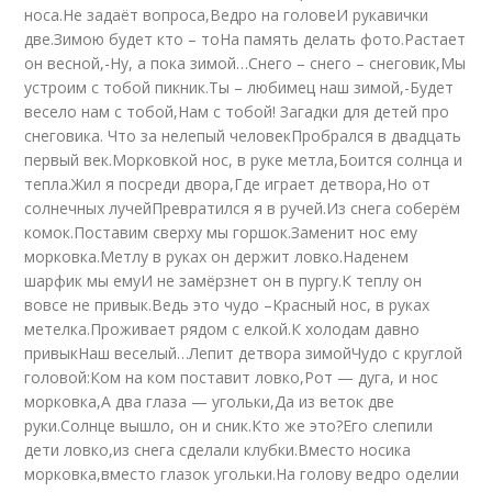
носа.Не задаёт вопроса,Ведро на головеИ рукавички
две.Зимою будет кто – тоНа память делать фото.Растает
он весной,-Ну, а пока зимой…Снего – снего – снеговик,Мы
устроим с тобой пикник.Ты – любимец наш зимой,-Будет
весело нам с тобой,Нам с тобой! Загадки для детей про
снеговика. Что за нелепый человекПробрался в двадцать
первый век.Морковкой нос, в руке метла,Боится солнца и
тепла.Жил я посреди двора,Где играет детвора,Но от
солнечных лучейПревратился я в ручей.Из снега соберём
комок.Поставим сверху мы горшок.Заменит нос ему
морковка.Метлу в руках он держит ловко.Наденем
шарфик мы емуИ не замёрзнет он в пургу.К теплу он
вовсе не привык.Ведь это чудо –Красный нос, в руках
метелка.Проживает рядом с елкой.К холодам давно
привыкНаш веселый…Лепит детвора зимойЧудо с круглой
головой:Ком на ком поставит ловко,Рот — дуга, и нос
морковка,А два глаза — угольки,Да из веток две
руки.Солнце вышло, он и сник.Кто же это?Его слепили
дети ловко,из снега сделали клубки.Вместо носика
морковка,вместо глазок угольки.На голову ведро оделии