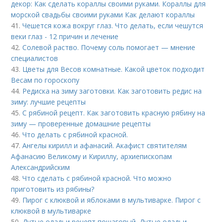
декор: Как сделать кораллы своими руками. Кораллы для
морской свадьбы своими руками Как делают кораллы
41.
Чешется кожа вокруг глаз. Что делать, если чешутся
веки глаз - 12 причин и лечение
42.
Солевой раство. Почему соль помогает — мнение
специалистов
43.
Цветы для Весов комнатные. Какой цветок подходит
Весам по гороскопу
44.
Редиска на зиму заготовки. Как заготовить редис на
зиму: лучшие рецепты
45.
С рябиной рецепт. Как заготовить красную рябину на
зиму — проверенные домашние рецепты
46.
Что делать с рябиной красной.
47.
Ангелы кирилл и афанасий. Акафист святителям
Афанасию Великому и Кириллу, архиепископам
Александрийским
48.
Что сделать с рябиной красной. Что можно
приготовить из рябины?
49.
Пирог с клюквой и яблоками в мультиварке. Пирог с
клюквой в мультиварке
50.
Дутые оладьи рецепт пошаговый. Дутые оладьи