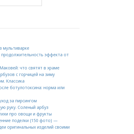
 в мультиварке
на продолжительность эффекта от
Маковей: что святят в храме
рбузов с горчицей на зиму
м. Классика
осле ботулотоксина: норма или
уход за пирсингом
рую руку. Соленый арбуз
Стихи про овощи и фрукты
енние поделки (150 фото) —
идеи оригинальных изделий своими