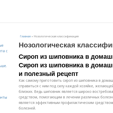
Главная
»
Нозологическая классификация
Нозологическая классифи
ые
пта с
Сироп из шиповника в домаш
Сироп из шиповника в домашн
ьше.
и полезный рецепт
Как самому приготовить сироп из шиповника в домашн
справиться с ним под силу каждой хозяйке, желающей
й
близких. Ведь шиповник является широко востребов
средством, помогающим в лечении различных болезне
анты
является эффективным профилактическим средство
болезней.