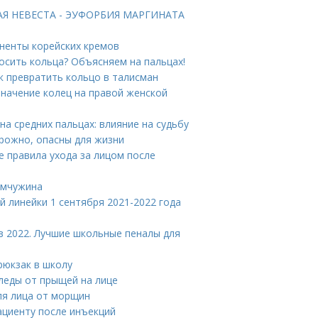
ТАЯ НЕВЕСТА - ЭУФОРБИЯ МАРГИНАТА
оненты корейских кремов
носить кольца? Объясняем на пальцах!
превратить кольцо в талисман
 Значение колец на правой женской
на средних пальцах: влияние на судьбу
рожно, опасны для жизни
е правила ухода за лицом после
емчужина
й линейки 1 сентября 2021-2022 года
в 2022. Лучшие школьные пеналы для
рюкзак в школу
леды от прыщей на лице
ля лица от морщин
ациенту после инъекций