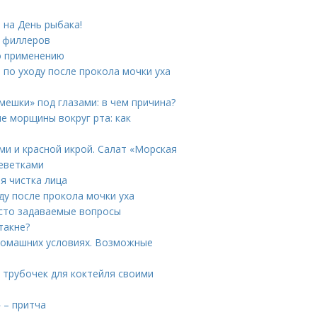
 на День рыбака!
и филлеров
по применению
 по уходу после прокола мочки уха
мешки» под глазами: в чем причина?
е морщины вокруг рта: как
и и красной икрой. Салат «Морская
еветками
я чистка лица
ду после прокола мочки уха
асто задаваемые вопросы
такне?
домашних условиях. Возможные
и трубочек для коктейля своими
 – притча