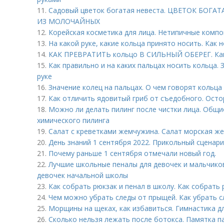
11.
Садовый цветок богатая невеста. ЦВЕТОК БОГА
ИЗ МОЛОЧАЙНЫХ
12.
Корейская косметика для лица. Нетипичные комп
13.
На какой руке, какие кольца принято носить. Как 
14.
КАК ПРЕВРАТИТЬ кольцо В СИЛЬНЫЙ ОБЕРЕГ. Как 
15.
Как правильно и на каких пальцах носить кольца.
руке
16.
Значение колец на пальцах. О чем говорят кольца 
17.
Как отличить ядовитый гриб от съедобного. Осто
18.
Можно ли делать пилинг после чистки лица. Общи
химического пилинга
19.
Салат с креветками жемчужина. Салат морская ж
20.
День знаний 1 сентября 2022. Прикольный сценари
21.
Почему раньше 1 сентября отмечали новый год.
22.
Лучшие школьные пеналы для девочек и мальчико
девочек начальной школы
23.
Как собрать рюкзак и пенал в школу. Как собрать 
24.
Чем можно убрать следы от прыщей. Как убрать с
25.
Морщины на щеках, как избавиться. Гимнастика д
26.
Сколько нельзя лежать после ботокса. Памятка п