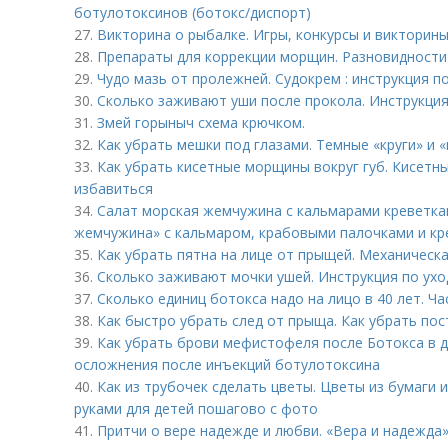
ботулотоксинов (ботокс/диспорт)
27.
Викторина о рыбалке. Игры, конкурсы и викторины
28.
Препараты для коррекции морщин. Разновидност
29.
Чудо мазь от пролежней. Судокрем : инструкция 
30.
Сколько заживают уши после прокола. Инструкция
31.
Змей горыныч схема крючком.
32.
Как убрать мешки под глазами. Темные «круги» и «
33.
Как убрать кисетные морщины вокруг губ. Кисетны
избавиться
34.
Салат морская жемчужина с кальмарами креветкам
жемчужина» с кальмаром, крабовыми палочками и кр
35.
Как убрать пятна на лице от прыщей. Механическа
36.
Сколько заживают мочки ушей. Инструкция по ухо
37.
Сколько единиц ботокса надо на лицо в 40 лет. Ч
38.
Как быстро убрать след от прыща. Как убрать пос
39.
Как убрать брови мефистофеля после Ботокса в 
осложнения после инъекций ботулотоксина
40.
Как из трубочек сделать цветы. Цветы из бумаги 
руками для детей пошагово с фото
41.
Притчи о вере надежде и любви. «Вера и надежда»