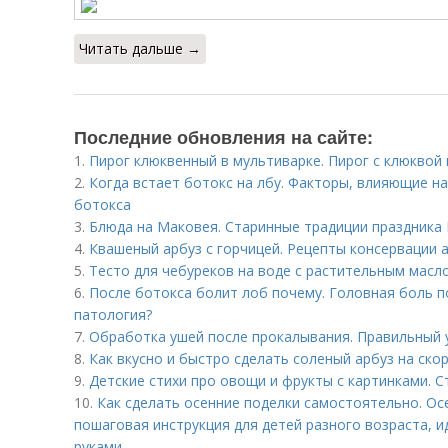
Читать дальше →
Последние обновления на сайте:
1.
Пирог клюквенный в мультиварке. Пирог с клюквой
2.
Когда встает ботокс на лбу. Факторы, влияющие 
ботокса
3.
Блюда на Маковея. Старинные традиции праздника 
4.
Квашеный арбуз с горчицей. Рецепты консервации а
5.
Тесто для чебуреков на воде с растительным масло
6.
После ботокса болит лоб почему. Головная боль п
патология?
7.
Обработка ушей после прокалывания. Правильный 
8.
Как вкусно и быстро сделать соленый арбуз на ско
9.
Детские стихи про овощи и фрукты с картинками. 
10.
Как сделать осенние поделки самостоятельно. Ос
пошаговая инструкция для детей разного возраста, 
руками