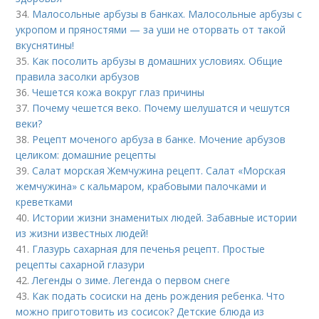
34.
Малосольные арбузы в банках. Малосольные арбузы с
укропом и пряностями — за уши не оторвать от такой
вкуснятины!
35.
Как посолить арбузы в домашних условиях. Общие
правила засолки арбузов
36.
Чешется кожа вокруг глаз причины
37.
Почему чешется веко. Почему шелушатся и чешутся
веки?
38.
Рецепт моченого арбуза в банке. Мочение арбузов
целиком: домашние рецепты
39.
Салат морская Жемчужина рецепт. Салат «Морская
жемчужина» с кальмаром, крабовыми палочками и
креветками
40.
Истории жизни знаменитых людей. Забавные истории
из жизни известных людей!
41.
Глазурь сахарная для печенья рецепт. Простые
рецепты сахарной глазури
42.
Легенды о зиме. Легенда о первом снеге
43.
Как подать сосиски на день рождения ребенка. Что
можно приготовить из сосисок? Детские блюда из