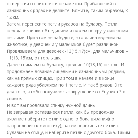
отверстия от них почти незаметны. Прибавлений в
изнаночных рядах не делайте. Вяжите, таким образом, 8-
12 см.
Затем, перенесите петли рукавов на булавку. Петли
переда и спинки объединяем и вяжем по кругу лицевыми
петлями. При этом не забудьте, что длина изделия на
животике, у девочек и у мальчиков будет различной.
Провязываем: для девочек -13(15,17)см, для мальчиков –
11(13, 15)см, от горлышка.
Далее снимаем на булавку, средние 10(13,16) петель. И
продолжаем вязание лицевыми и изнаночными рядами,
как на прямых спицах. При этом в начале и в конце
каждого ряда убавляем по 1 петле. И так 5 рядов. Это
для того, чтобы получилось закругление от *пузика * к
спинке.
И вот вы провязали спинку нужной длины.
Не закрывая оставшиеся петли, как бы продолжая
вязание наберите петли с одного бока вязания(по
направлению к животику), затем перекиньте петли с
булавки на спицу, и наберите петли с другого бока. Таким