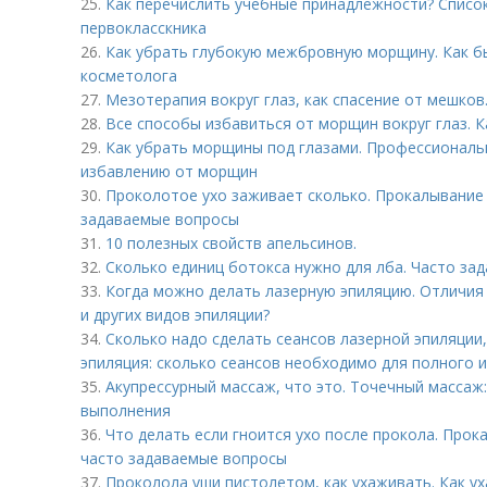
25.
Как перечислить учебные принадлежности? Списо
первокласскника
26.
Как убрать глубокую межбровную морщину. Как 
косметолога
27.
Мезотерапия вокруг глаз, как спасение от мешков
28.
Все способы избавиться от морщин вокруг глаз. К
29.
Как убрать морщины под глазами. Профессиональн
избавлению от морщин
30.
Проколотое ухо заживает сколько. Прокалывание 
задаваемые вопросы
31.
10 полезных свойств апельсинов.
32.
Сколько единиц ботокса нужно для лба. Часто за
33.
Когда можно делать лазерную эпиляцию. Отличия
и других видов эпиляции?
34.
Сколько надо сделать сеансов лазерной эпиляции
эпиляция: сколько сеансов необходимо для полного 
35.
Акупрессурный массаж, что это. Точечный массаж:
выполнения
36.
Что делать если гноится ухо после прокола. Прок
часто задаваемые вопросы
37.
Проколола уши пистолетом, как ухаживать. Как у