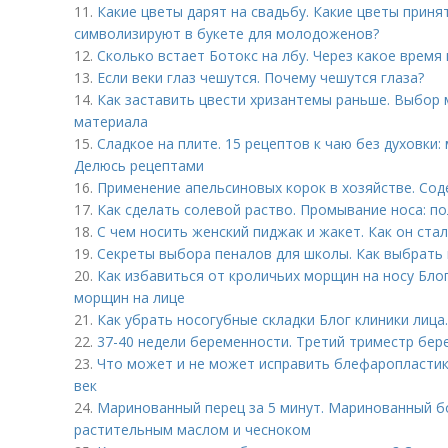
11.
Какие цветы дарят на свадьбу. Какие цветы приня
символизируют в букете для молодоженов?
12.
Сколько встает Ботокс на лбу. Через какое время
13.
Если веки глаз чешутся. Почему чешутся глаза?
14.
Как заставить цвести хризантемы раньше. Выбор 
материала
15.
Сладкое на плите. 15 рецептов к чаю без духовки:
Делюсь рецептами
16.
Применение апельсиновых корок в хозяйстве. Сод
17.
Как сделать солевой раство. Промывание носа: по
18.
С чем носить женский пиджак и жакет. Как он ста
19.
Секреты выбора пеналов для школы. Как выбрать
20.
Как избавиться от кроличьих морщин на носу Блог
морщин на лице
21.
Как убрать носогубные складки Блог клиники лица
22.
37-40 недели беременности. Третий триместр бер
23.
Что может и не может исправить блефаропластик
век
24.
Маринованный перец за 5 минут. Маринованный бо
растительным маслом и чесноком