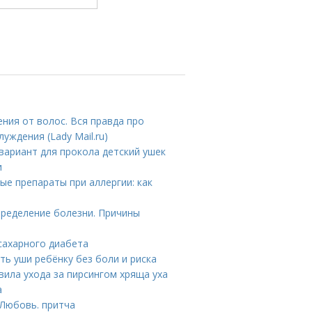
ния от волос. Вся правда про
уждения (Lady Mail.ru)
вариант для прокола детский ушек
и
ые препараты при аллергии: как
пределение болезни. Причины
сахарного диабета
ть уши ребёнку без боли и риска
вила ухода за пирсингом хряща уха
а
 Любовь. притча