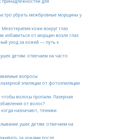
к принадлежностей для
быстро убрать межбровные морщины у
. Мезотерапия кожи вокруг глаз
ак избавиться от морщин возле глаз
ый уход за кожей — путь к
ушек детям: отвечаем на часто
даваемые вопросы
 лазерной эпиляции от фотоэпиляции
, чтобы волосы пропали. Лазерная
избавления от волос?
 когда назначают, техники
алывание ушек детям: отвечаем на
хаживать за ушками после