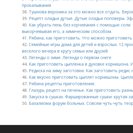
прокалывания
38.
Тушнова вероника за это можно все отдать. Веро
39.
Рецепт оладьи дутые. Дутые оладьи поповеры. Эфф
40.
Как убрать пень без корчевания с помощью соли. 
выкорчевывая его, а химическим способом.
41.
Рябина, как приготовить. Что можно приготовить
42.
Семейные игры дома для детей и взрослых. 12 про
веселого вечера в кругу семьи или друзей
43.
Легенды о зиме. Легенда о первом снеге
44.
Как приготовить цыпленка в духовке корнишона. И
45.
Редиска на зиму заготовки. Как заготовить редис 
46.
Как вкусно приготовить цыплят корнишоны. Цыпл
47.
Рябина рецепты приготовления.
48.
Глазурь рецепт на печенье. Как приготовить разн
49.
Закуска в сушках. Фаршированные сушки: крутая за
50.
Базалиома форум больных. Совсем чуть-чуть тео