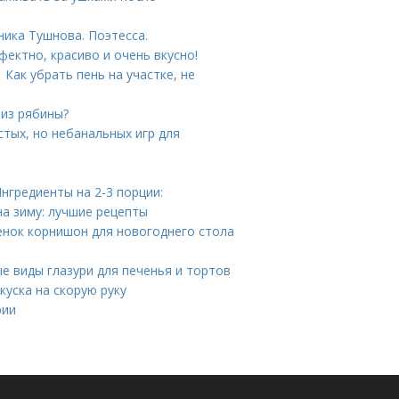
ника Тушнова. Поэтесса.
ектно, красиво и очень вкусно!
Как убрать пень на участке, не
 из рябины?
стых, но небанальных игр для
нгредиенты на 2-3 порции:
на зиму: лучшие рецепты
енок корнишон для новогоднего стола
ые виды глазури для печенья и тортов
куска на скорую руку
рии