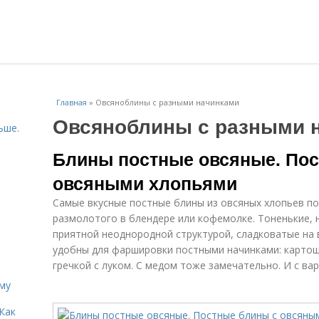
Главная
»
Овсяноблины с разными начинками
Овсяноблины с разными 
ьше.
Блины постные овсяные. Пос
овсяными хлопьями
Самые вкусные постные блины из овсяных хлопьев по
размолотого в блендере или кофемолке. Тоненькие, 
приятной неоднородной структурой, сладковатые на 
удобны для фаршировки постными начинками: картошк
гречкой с луком. С медом тоже замечательно. И с ва
иму
Как