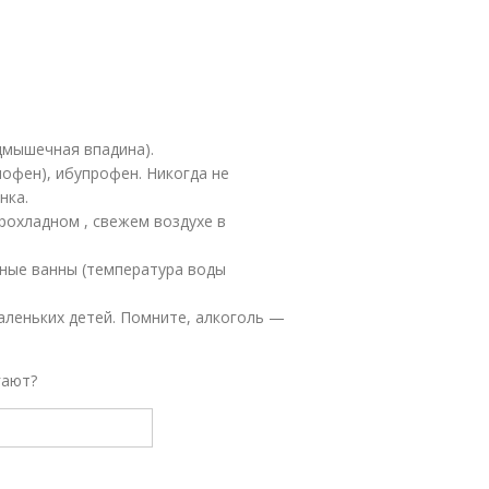
одмышечная впадина).
нофен), ибупрофен. Никогда не
нка.
прохладном , свежем воздухе в
дные ванны (температура воды
аленьких детей. Помните, алкоголь —
гают?