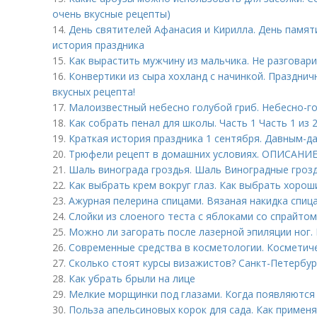
очень вкусные рецепты)
14.
День святителей Афанасия и Кирилла. День памят
история праздника
15.
Как вырастить мужчину из мальчика. Не разговар
16.
Конвертики из сыра хохланд с начинкой. Празднич
вкусных рецепта!
17.
Малоизвестный небесно голубой гриб. Небесно-г
18.
Как собрать пенал для школы. Часть 1 Часть 1 из
19.
Краткая история праздника 1 сентября. Давным-д
20.
Трюфели рецепт в домашних условиях. ОПИСАНИ
21.
Шаль винограда гроздья. Шаль Виноградные гроз
22.
Как выбрать крем вокруг глаз. Как выбрать хорош
23.
Ажурная пелерина спицами. Вязаная накидка спиц
24.
Слойки из слоеного теста с яблоками со спрайтом
25.
Можно ли загорать после лазерной эпиляции ног. 
26.
Современные средства в косметологии. Косметич
27.
Сколько стоят курсы визажистов? Санкт-Петербур
28.
Как убрать брыли на лице
29.
Мелкие морщинки под глазами. Когда появляются
30.
Польза апельсиновых корок для сада. Как применя