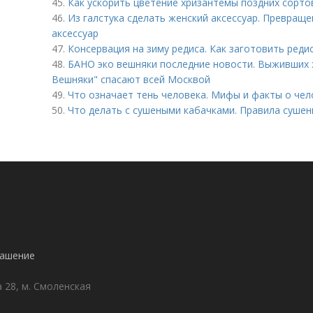
45.
Как ускорить цветение хризантемы поздних сорто
46.
Из галстука сделать женский аксессуар. Превраще
аксессуар
47.
Консервация на зиму редиса. Как заготовить реди
48.
БАНО эко вешняки последние новости. Выживших
Вешняки" спасают всей Москвой
49.
Что означает тень человека. Мифы и факты о чел
50.
Что делать с сушеными кабачками. Правила сушен
лашение
а 28, м. Смоленская