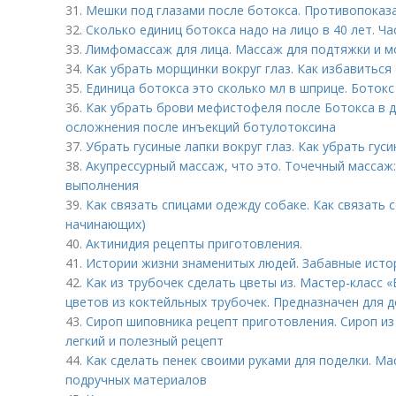
31.
Мешки под глазами после ботокса. Противопоказа
32.
Сколько единиц ботокса надо на лицо в 40 лет. Ч
33.
Лимфомассаж для лица. Массаж для подтяжки и м
34.
Как убрать морщинки вокруг глаз. Как избавиться
35.
Единица ботокса это сколько мл в шприце. Ботокс
36.
Как убрать брови мефистофеля после Ботокса в 
осложнения после инъекций ботулотоксина
37.
Убрать гусиные лапки вокруг глаз. Как убрать гуси
38.
Акупрессурный массаж, что это. Точечный массаж:
выполнения
39.
Как связать спицами одежду собаке. Как связать 
начинающих)
40.
Актинидия рецепты приготовления.
41.
Истории жизни знаменитых людей. Забавные истор
42.
Как из трубочек сделать цветы из. Мастер-класс
цветов из коктейльных трубочек. Предназначен для д
43.
Сироп шиповника рецепт приготовления. Сироп из
легкий и полезный рецепт
44.
Как сделать пенек своими руками для поделки. М
подручных материалов