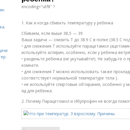
encoding="utf8" ?
ин
1. Как и когда сбивать температуру у ребенка
ка.
Сбиваем, если выше 38,5 — 39
Ваша задача — снизить Т до 38.9 С в попке (38.5 С п
• для снижения Т используйте парацетамол (ацетоми
дачи
используйте аспирин, особенно, если у ребенка ветря
тер-
• разденьте ребенка (не укутывайте!). Не забудьте о 
комнате.
• для снижения Т можно использовать также прохла
соответствует нормальной температуре тела ).
• не используйте спиртовые обтирания, особенно у м
яд для ребенка.
2 .Почему Парацетомол и Ибупрофен не всегда помо