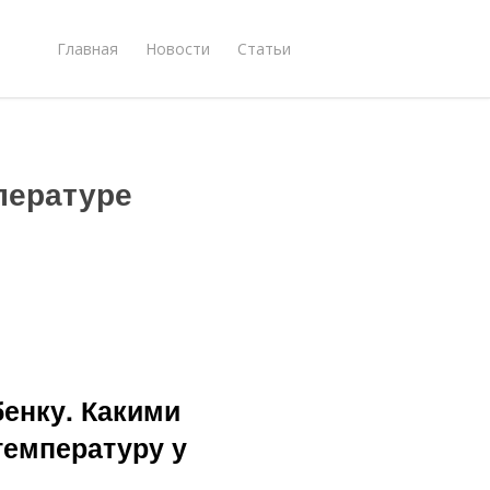
Главная
Новости
Статьи
пературе
бенку. Какими
температуру у