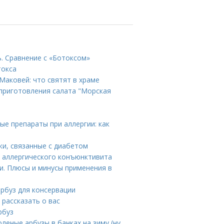
ь. Сравнение с «Ботоксом»
токса
Маковей: что святят в храме
приготовления салата "Морская
ые препараты при аллергии: как
жи, связанные с диабетом
ы аллергического конъюнктивита
и. Плюсы и минусы применения в
арбуз для консервации
рассказать о вас
рбуз
леные арбузы в банках на зиму (ну