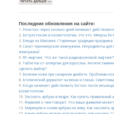
Читать дальше →
Последние обновления на сайте:
1.
Релатокс через сколько дней начинает действоват
2.
Ботулотоксин в косметологии, что это. Минусы бо
3.
Блюда на Маковея. Старинные традиции праздника 
4.
Салат черноморская жемчужина. Ингредиенты для 
жемчужина"
5.
RF-лифтинг. Что же такое радиоволновой лифтинг?
6.
Таблетки от аллергии для взрослых. Антигистаминн
сделать выбор?
7.
Болезни кожи при сахарном диабете. Проблемы ко
8.
Атопический дерматит на веках и глазах. Симптом
9.
Когда начинает действовать Ботокс после инъекци
косметологии
10.
Засолить арбузы в ведре. Как купить правильный 
11.
Фамилия о чем говорит. Что ваша фамилия может 
12.
Маринуем и солим арбузы на зиму. Как засолить а
13.
Какие арбузы можно использовать для засолки. Со