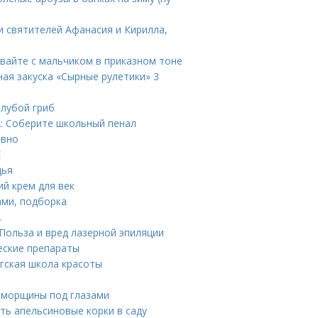
и святителей Афанасия и Кирилла,
ивайте с мальчиком в приказном тоне
ная закуска «Сырные рулетики» 3
олубой гриб
 2: Соберите школьный пенал
авно
Е
дья
ий крем для век
ами, подборка
.
Польза и вред лазерной эпиляции
еские препараты
гская школа красоты
 морщины под глазами
ть апельсиновые корки в саду