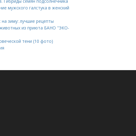
в. Гибриды семян подсолнечника
ние мужского галстука в женский
с на зиму: лучшие рецепты
 животных из приюта БАНО "ЭКО-
овеческой тени (10 фото)
ия