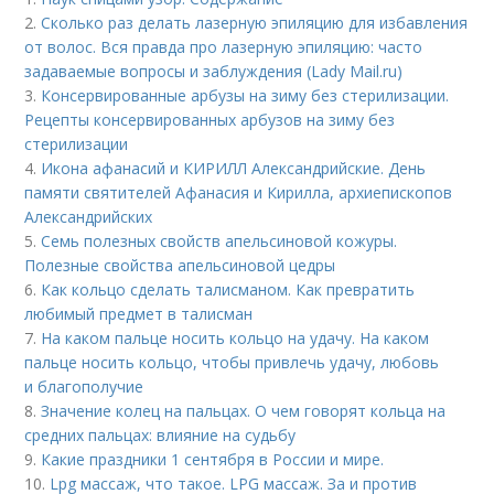
2.
Сколько раз делать лазерную эпиляцию для избавления
от волос. Вся правда про лазерную эпиляцию: часто
задаваемые вопросы и заблуждения (Lady Mail.ru)
3.
Консервированные арбузы на зиму без стерилизации.
Рецепты консервированных арбузов на зиму без
стерилизации
4.
Икона афанасий и КИРИЛЛ Александрийские. День
памяти святителей Афанасия и Кирилла, архиепископов
Александрийских
5.
Семь полезных свойств апельсиновой кожуры.
Полезные свойства апельсиновой цедры
6.
Как кольцо сделать талисманом. Как превратить
любимый предмет в талисман
7.
На каком пальце носить кольцо на удачу. На каком
пальце носить кольцо, чтобы привлечь удачу, любовь
и благополучие
8.
Значение колец на пальцах. О чем говорят кольца на
средних пальцах: влияние на судьбу
9.
Какие праздники 1 сентября в России и мире.
10.
Lpg массаж, что такое. LPG массаж. За и против