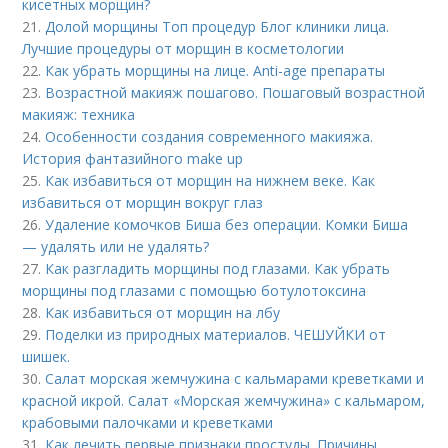
кисетных морщин?
21.
Долой морщины Топ процедур Блог клиники лица.
Лучшие процедуры от морщин в косметологии
22.
Как убрать морщины на лице. Anti-age препараты
23.
Возрастной макияж пошагово. Пошаговый возрастной
макияж: техника
24.
Особенности создания современного макияжа.
История фантазийного make up
25.
Как избавиться от морщин на нижнем веке. Как
избавиться от морщин вокруг глаз
26.
Удаление комочков Биша без операции. Комки Биша
— удалять или не удалять?
27.
Как разгладить морщины под глазами. Как убрать
морщины под глазами с помощью ботулотоксина
28.
Как избавиться от морщин на лбу
29.
Поделки из природных материалов. ЧЕШУЙКИ от
шишек.
30.
Салат морская жемчужина с кальмарами креветками и
красной икрой. Салат «Морская жемчужина» с кальмаром,
крабовыми палочками и креветками
31.
Как лечить первые признаки простуды. Причины