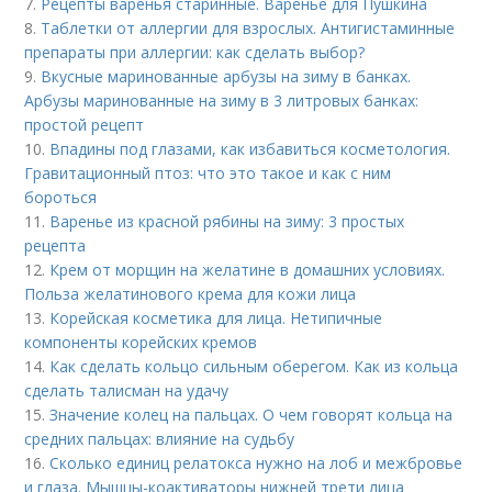
7.
Рецепты варенья старинные. Варенье для Пушкина
8.
Таблетки от аллергии для взрослых. Антигистаминные
препараты при аллергии: как сделать выбор?
9.
Вкусные маринованные арбузы на зиму в банках.
Арбузы маринованные на зиму в 3 литровых банках:
простой рецепт
10.
Впадины под глазами, как избавиться косметология.
Гравитационный птоз: что это такое и как с ним
бороться
11.
Варенье из красной рябины на зиму: 3 простых
рецепта
12.
Крем от морщин на желатине в домашних условиях.
Польза желатинового крема для кожи лица
13.
Корейская косметика для лица. Нетипичные
компоненты корейских кремов
14.
Как сделать кольцо сильным оберегом. Как из кольца
сделать талисман на удачу
15.
Значение колец на пальцах. О чем говорят кольца на
средних пальцах: влияние на судьбу
16.
Сколько единиц релатокса нужно на лоб и межбровье
и глаза. Мышцы-коактиваторы нижней трети лица