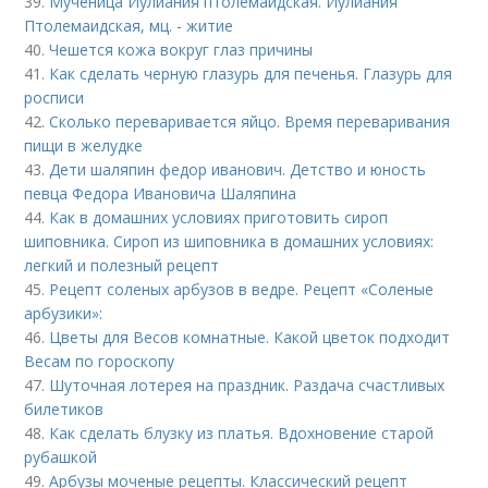
39.
Мученица Иулиания птолемаидская. Иулиания
Птолемаидская, мц. - житие
40.
Чешется кожа вокруг глаз причины
41.
Как сделать черную глазурь для печенья. Глазурь для
росписи
42.
Сколько переваривается яйцо. Время переваривания
пищи в желудке
43.
Дети шаляпин федор иванович. Детство и юность
певца Федора Ивановича Шаляпина
44.
Как в домашних условиях приготовить сироп
шиповника. Сироп из шиповника в домашних условиях:
легкий и полезный рецепт
45.
Рецепт соленых арбузов в ведре. Рецепт «Соленые
арбузики»:
46.
Цветы для Весов комнатные. Какой цветок подходит
Весам по гороскопу
47.
Шуточная лотерея на праздник. Раздача счастливых
билетиков
48.
Как сделать блузку из платья. Вдохновение старой
рубашкой
49.
Арбузы моченые рецепты. Классический рецепт