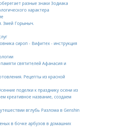
 оберегает разные знаки Зодиака
тологического характера
ие
. Змей Горыныч.
слуг
овника сироп - Вифитех - инструкция
ологии
 памяти святителей Афанасия и
отовления. Рецепты из красной
Осенние поделки к празднику осени из
ем креативное название, создаем
 путешествии вглубь Разлома в Genshin
еных в бочке арбузов в домашних