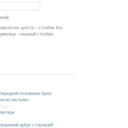
ений.
ая петля, крести – столбик без
лумесяца – пышный столбик.
 передней половинки брюк
ки из листьев»
.....
свитера
Квашеный арбуз с горчицей