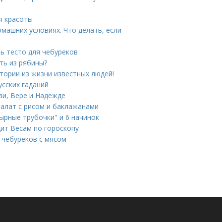
я красоты
омашних условиях. Что делать, если
ть тесто для чебуреков
ть из рябины?
тории из жизни известных людей!
усских гаданий
ви, Вере и Надежде
Салат с рисом и баклажанами
Сырные трубочки" и 6 начинок
ит Весам по гороскопу
я чебуреков с мясом