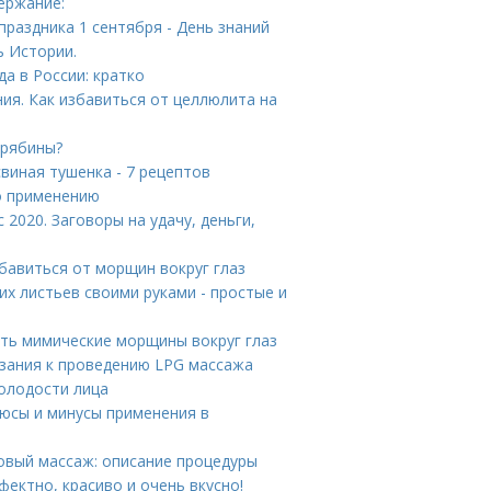
ержание:
праздника 1 сентября - День знаний
ь Истории.
а в России: кратко
ия. Как избавиться от целлюлита на
 рябины?
виная тушенка - 7 рецептов
по применению
2020. Заговоры на удачу, деньги,
бавиться от морщин вокруг глаз
их листьев своими руками - простые и
ать мимические морщины вокруг глаз
азания к проведению LPG массажа
олодости лица
люсы и минусы применения в
овый массаж: описание процедуры
ектно, красиво и очень вкусно!