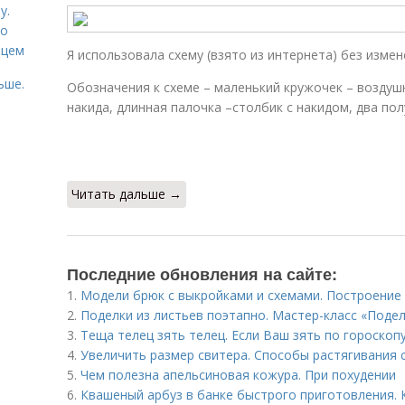
у.
со
рцем
Я использовала схему (взято из интернета) без измен
ьше.
Обозначения к схеме – маленький кружочек – воздушн
накида, длинная палочка –столбик с накидом, два по
Читать дальше →
Последние обновления на сайте:
1.
Модели брюк с выкройками и схемами. Построение
2.
Поделки из листьев поэтапно. Мастер-класс «Подел
3.
Теща телец зять телец. Если Ваш зять по гороскопу ...
4.
Увеличить размер свитера. Способы растягивания 
5.
Чем полезна апельсиновая кожура. При похудении
6.
Квашеный арбуз в банке быстрого приготовления. 