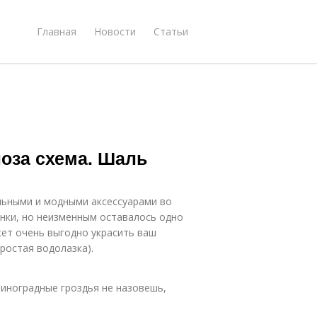
Главная
Новости
Статьи
оза схема. Шаль
льными и модными аксессуарами во
унки, но неизменным оставалось одно
жет очень выгодно украсить ваш
ростая водолазка).
 Виноградные гроздья не назовешь,