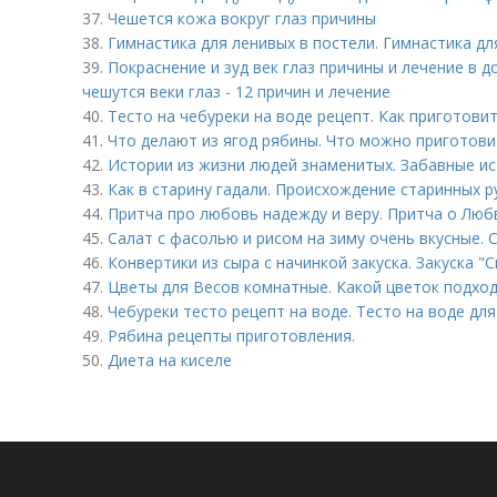
37.
Чешется кожа вокруг глаз причины
38.
Гимнастика для ленивых в постели. Гимнастика дл
39.
Покраснение и зуд век глаз причины и лечение в д
чешутся веки глаз - 12 причин и лечение
40.
Тесто на чебуреки на воде рецепт. Как приготови
41.
Что делают из ягод рябины. Что можно приготови
42.
Истории из жизни людей знаменитых. Забавные ис
43.
Как в старину гадали. Происхождение старинных р
44.
Притча про любовь надежду и веру. Притча о Люб
45.
Салат с фасолью и рисом на зиму очень вкусные. 
46.
Конвертики из сыра с начинкой закуска. Закуска "
47.
Цветы для Весов комнатные. Какой цветок подход
48.
Чебуреки тесто рецепт на воде. Тесто на воде дл
49.
Рябина рецепты приготовления.
50.
Диета на киселе