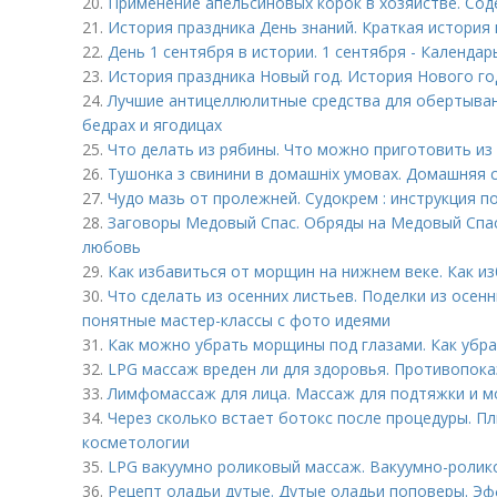
20.
Применение апельсиновых корок в хозяйстве. Сод
21.
История праздника День знаний. Краткая история 
22.
День 1 сентября в истории. 1 сентября - Календар
23.
История праздника Новый год. История Нового год
24.
Лучшие антицеллюлитные средства для обертыван
бедрах и ягодицах
25.
Что делать из рябины. Что можно приготовить из
26.
Тушонка з свинини в домашніх умовах. Домашняя с
27.
Чудо мазь от пролежней. Судокрем : инструкция 
28.
Заговоры Медовый Спас. Обряды на Медовый Спас 
любовь
29.
Как избавиться от морщин на нижнем веке. Как из
30.
Что сделать из осенних листьев. Поделки из осенн
понятные мастер-классы с фото идеями
31.
Как можно убрать морщины под глазами. Как убр
32.
LPG массаж вреден ли для здоровья. Противопок
33.
Лимфомассаж для лица. Массаж для подтяжки и м
34.
Через сколько встает ботокс после процедуры. П
косметологии
35.
LPG вакуумно роликовый массаж. Вакуумно-ролик
36.
Рецепт оладьи дутые. Дутые оладьи поповеры. Эфф