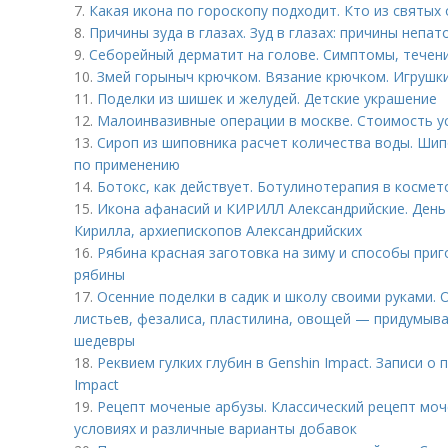
7.
Какая икона по гороскопу подходит. Кто из святых
8.
Причины зуда в глазах. Зуд в глазах: причины непа
9.
Себорейный дерматит на голове. Cимптомы, течен
10.
Змей горыныч крючком. Вязание крючком. Игрушки
11.
Поделки из шишек и желудей. Детские украшение
12.
Малоинвазивные операции в москве. Стоимость у
13.
Сироп из шиповника расчет количества воды. Шип
по применению
14.
Ботокс, как действует. Ботулинотерапия в космет
15.
Икона афанасий и КИРИЛЛ Александрийские. День
Кирилла, архиепископов Александрийских
16.
Рябина красная заготовка на зиму и способы приг
рябины
17.
Осенние поделки в садик и школу своими руками. 
листьев, фезалиса, пластилина, овощей — придумыва
шедевры
18.
Реквием гулких глубин в Genshin Impact. Записи о
Impact
19.
Рецепт моченые арбузы. Классический рецепт моч
условиях и различные варианты добавок