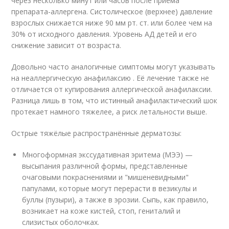
через несколько минут или часов после приёма
препарата-аллергена. Систолическое (верхнее) давление
взрослых снижается ниже 90 мм рт. ст. или более чем на
30% от исходного давления. Уровень АД детей и его
снижение зависит от возраста.
Довольно часто аналогичные симптомы могут указывать
на неаллергическую анафилаксию . Её лечение также не
отличается от купирования аллергической анафилаксии.
Разница лишь в том, что истинный анафилактический шок
протекает намного тяжелее, а риск летальности выше.
Острые тяжёлые распространённые дерматозы:
Многоформная экссудативная эритема (МЭЭ) —
высыпания различной формы, представленные
очаговыми покраснениями и "мишеневидными"
папулами, которые могут перерасти в везикулы и
буллы (пузыри), а также в эрозии. Сыпь, как правило,
возникает на коже кистей, стоп, гениталий и
слизистых оболочках.