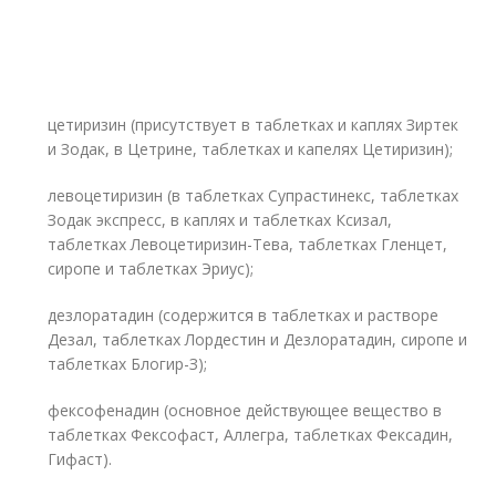
цетиризин (присутствует в таблетках и каплях Зиртек
и Зодак, в Цетрине, таблетках и капелях Цетиризин);
левоцетиризин (в таблетках Супрастинекс, таблетках
Зодак экспресс, в каплях и таблетках Ксизал,
таблетках Левоцетиризин-Тева, таблетках Гленцет,
сиропе и таблетках Эриус);
дезлоратадин (содержится в таблетках и растворе
Дезал, таблетках Лордестин и Дезлоратадин, сиропе и
таблетках Блогир-З);
фексофенадин (основное действующее вещество в
таблетках Фексофаст, Аллегра, таблетках Фексадин,
Гифаст).