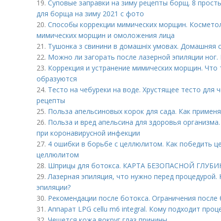
19.
Суповые заправки на зиму рецепты борщ. 8 про
для борща на зиму 2021 с фото
20.
Способы коррекции мимических морщин. Косметол
мимических морщин и омоложения лица
21.
Тушонка з свинини в домашніх умовах. Домашняя с
22.
Можно ли загорать после лазерной эпиляции ног. 
23.
Коррекция и устранение мимических морщин. Что 
образуются
24.
Тесто на чебуреки на воде. Хрустящее тесто для 
рецепты
25.
Польза апельсиновых корок для сада. Как применя
26.
Польза и вред апельсина для здоровья организма
при коронавирусной инфекции
27.
4 ошибки в борьбе с целлюлитом. Как победить ц
целлюлитом
28.
Шприцы для ботокса. КАРТА БЕЗОПАСНОЙ ГЛУ
29.
Лазерная эпиляция, что нужно перед процедурой. 
эпиляции?
30.
Рекомендации после ботокса. Ограничения после
31.
Аппарат LPG cellu m6 integral. Кому подходит проц
32.
Чешется кожа вокруг глаз причины