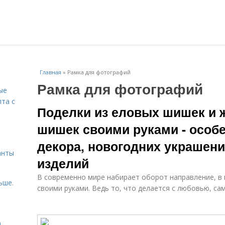
Главная
»
Рамка для фотографий
Рамка для фотографий
ые
пта с
Поделки из еловых шишек и 
шишек своими руками - особе
й
декора, новогодних украшени
анты
изделий
В современно мире набирает оборот направление, в 
ьше.
своими руками. Ведь то, что делается с любовью, са
а