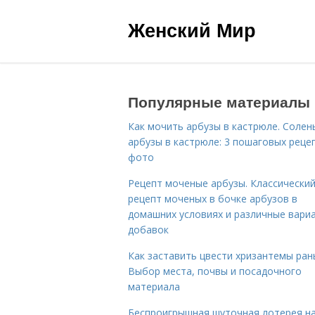
Женский Мир
Популярные материалы
Как мочить арбузы в кастрюле. Солен
арбузы в кастрюле: 3 пошаговых реце
фото
Рецепт моченые арбузы. Классически
рецепт моченых в бочке арбузов в
домашних условиях и различные вари
добавок
Как заставить цвести хризантемы ран
Выбор места, почвы и посадочного
материала
Беспроигрышная шуточная лотерея н