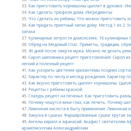
33.
Как приготовить корнишоны цыплят в духовке. Инг
34.
Как сделать трюфеля дома. Ингредиенты:
35.
Что сделать из рябины. Что можно приготовить и
36.
Как придать приятный запах дому. Метод 1 из 2:
запаха
37.
Кулинарные хитрости домохозяек. 16 кулинарных 
38.
Обряд на Медовый Спас. Приметы, традиции, обр
39.
40 дней после смерти мужа. Можно ли делать рем
40.
Сироп шиповника рецепт приготовления. Сироп из
легкий и полезный рецепт
41.
Как ускорить цветение хризантемы поздних сорто
42.
Характер по числу и месяцу рождения. Характер п
43.
Как вкусно приготовить цыплят корнишоны. Цыпл
44.
Рецепты с рябины красной.
45.
Глазурь рецепт на печенье. Как приготовить разн
46.
Почему чешутся веки глаз, как лечить. Почему ше
47.
Лимонная кислота в быту применение. Лимонная к
48.
Закуска в сушках. Фаршированные сушки: крутая за
49.
Ангелы кирилл и афанасий. Акафист святителям А
архиепископам Александрийским