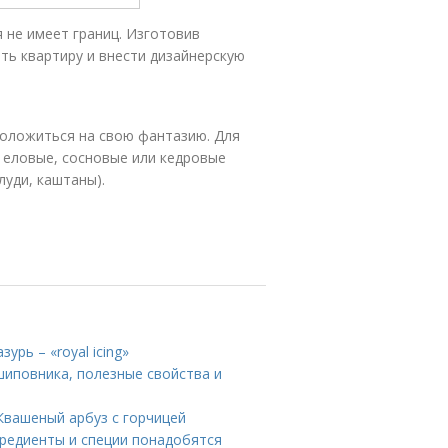
 не имеет границ. Изготовив
ть квартиру и внести дизайнерскую
положиться на свою фантазию. Для
 еловые, сосновые или кедровые
луди, каштаны).
урь – «royal icing»
шиповника, полезные свойства и
Квашеный арбуз с горчицей
гредиенты и специи понадобятся