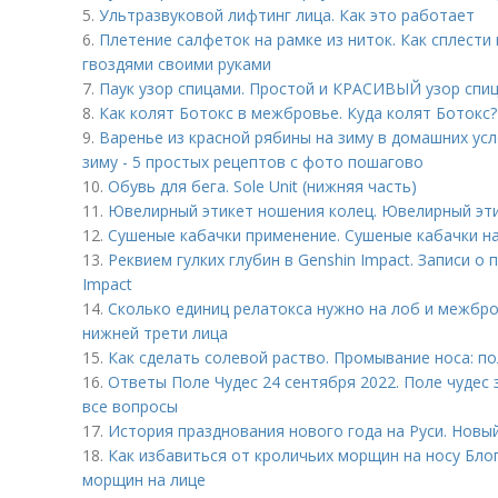
5.
Ультразвуковой лифтинг лица. Как это работает
6.
Плетение салфеток на рамке из ниток. Как сплести
гвоздями своими руками
7.
Паук узор спицами. Простой и КРАСИВЫЙ узор спи
8.
Как колят Ботокс в межбровье. Куда колят Ботокс?
9.
Варенье из красной рябины на зиму в домашних усл
зиму - 5 простых рецептов с фото пошагово
10.
Обувь для бега. Sole Unit (нижняя часть)
11.
Ювелирный этикет ношения колец. Ювелирный эт
12.
Сушеные кабачки применение. Сушеные кабачки на
13.
Реквием гулких глубин в Genshin Impact. Записи о
Impact
14.
Сколько единиц релатокса нужно на лоб и межбр
нижней трети лица
15.
Как сделать солевой раство. Промывание носа: по
16.
Ответы Поле Чудес 24 сентября 2022. Поле чудес 
все вопросы
17.
История празднования нового года на Руси. Новый
18.
Как избавиться от кроличьих морщин на носу Блог
морщин на лице