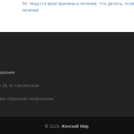
50.
Чешутся веки причины и лечение. Что делать, если 
лечение
лашение
а 28, м. Смоленская
ии обратной гиперссылки.
© 2026,
Женский Мир
.