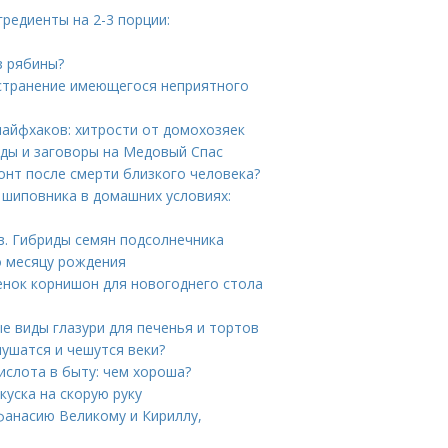
редиенты на 2-3 порции:
з рябины?
 Устранение имеющегося неприятного
лайфхаков: хитрости от домохозяек
яды и заговоры на Медовый Спас
онт после смерти близкого человека?
 шиповника в домашних условиях:
в. Гибриды семян подсолнечника
о месяцу рождения
енок корнишон для новогоднего стола
ые виды глазури для печенья и тортов
лушатся и чешутся веки?
ислота в быту: чем хороша?
куска на скорую руку
фанасию Великому и Кириллу,