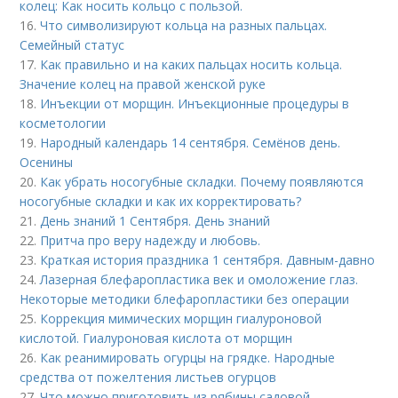
колец: Как носить кольцо с пользой.
16.
Что символизируют кольца на разных пальцах.
Семейный статус
17.
Как правильно и на каких пальцах носить кольца.
Значение колец на правой женской руке
18.
Инъекции от морщин. Инъекционные процедуры в
косметологии
19.
Народный календарь 14 сентября. Семёнов день.
Осенины
20.
Как убрать носогубные складки. Почему появляются
носогубные складки и как их корректировать?
21.
День знаний 1 Сентября. День знаний
22.
Притча про веру надежду и любовь.
23.
Краткая история праздника 1 сентября. Давным-давно
24.
Лазерная блефаропластика век и омоложение глаз.
Некоторые методики блефаропластики без операции
25.
Коррекция мимических морщин гиалуроновой
кислотой. Гиалуроновая кислота от морщин
26.
Как реанимировать огурцы на грядке. Народные
средства от пожелтения листьев огурцов
27.
Что можно приготовить из рябины садовой.