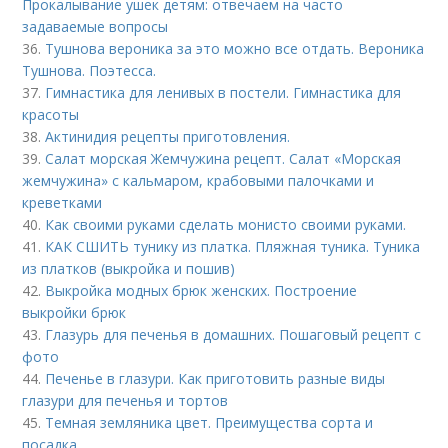
Прокалывание ушек детям: отвечаем на часто
задаваемые вопросы
36.
Тушнова вероника за это можно все отдать. Вероника
Тушнова. Поэтесса.
37.
Гимнастика для ленивых в постели. Гимнастика для
красоты
38.
Актинидия рецепты приготовления.
39.
Салат морская Жемчужина рецепт. Салат «Морская
жемчужина» с кальмаром, крабовыми палочками и
креветками
40.
Как своими руками сделать монисто своими руками.
41.
КАК СШИТЬ тунику из платка. Пляжная туника. Туника
из платков (выкройка и пошив)
42.
Выкройка модных брюк женских. Построение
выкройки брюк
43.
Глазурь для печенья в домашних. Пошаговый рецепт с
фото
44.
Печенье в глазури. Как приготовить разные виды
глазури для печенья и тортов
45.
Темная земляника цвет. Преимущества сорта и
посадка