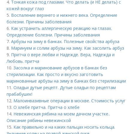
4.
Тонкая кожа под глазами. Что делать (и НЕ делать) с
кожей вокруг глаз
5.
Воспаление верхнего и нижнего века. Определение
болезни. Причины заболевания
6.
Как устранить аллергическую реакцию на глазах.
Определение болезни. Причины заболевания
7.
Арбузы на зиму в банках. Полезные свойства арбуза
8.
Маринуем и солим арбузы на зиму. Как засолить арбуз
9.
Притча о вере любви и Надежде. Вера, Надежда и
Любовь. притча
10.
Засолка и маринование арбузов в банках без
стерилизации. Как просто и вкусно заготовить
маринованные арбузы на зиму в банках без стерилизации
11.
Оладьи дутые рецепт. Дутые оладьи по рецептам
прабабушек!
12.
Малоинвазивные операции в москве. Стоимость услуг
13.
О хлебе притча. Притча о хлебе
14.
Невежинская рябина на моем дачном участке..
Описание рябины невежинской
15.
Как правильно и на каких пальцах носить кольца.
Значение колец на правой женской руке