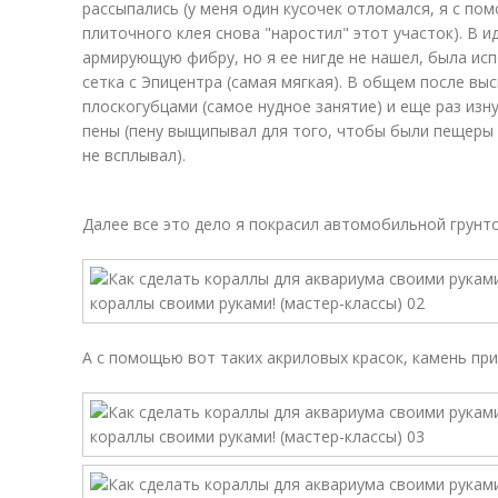
рассыпались (у меня один кусочек отломался, я с по
плиточного клея снова "наростил" этот участок). В 
армирующую фибру, но я ее нигде не нашел, была ис
сетка с Эпицентра (самая мягкая). В общем после в
плоскогубцами (самое нудное занятие) и еще раз изн
пены (пену выщипывал для того, чтобы были пещеры 
не всплывал).
Далее все это дело я покрасил автомобильной грунт
А с помощью вот таких акриловых красок, камень пр