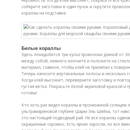
неровности. Когда клей высохнет, покрасьте всё кра
соберите заготовки в один пучок и скрутите проволо
кораллы на подставке.
Белые кораллы
Здесь понадобится три куска проволоки длиной от 30
между собой, немного изогните и положите на стекл
материал, главное, чтобы клей не прилипал к поверх
Теперь наносите вертикальные полосы и несколько г
Когда клей высохнет, переверните заготовку и повто
густая ветка. Покрасьте белой акриловой краской и 
готовы!
Кто хоть раз видел кораллы в пронизанной солнцем л
ультрамариновой глубине Шарм-Эль-Шейха, тот навсе
это настоящий подводный рай. Не все кораллы одина
окрашенные скромно, есть яркие заросли, но все вме