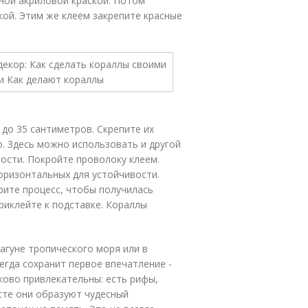
сной акриловой краской. Потом
кой. Этим же клеем закрепите красные
 до 35 сантиметров. Скрепите их
о. Здесь можно использовать и другой
ности. Покройте проволоку клеем.
оризонтальных для устойчивости.
рите процесс, чтобы получилась
приклейте к подставке. Кораллы
агуне тропического моря или в
гда сохранит первое впечатление -
ково привлекательны: есть рифы,
сте они образуют чудесный