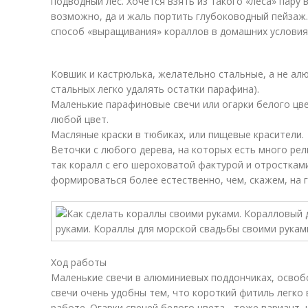
подводный лес. Хочется взять из такого «леса» пару 
возможно, да и жаль портить глубоководный пейзаж
способ «выращивания» кораллов в домашних условия
Ковшик и кастрюлька, желательно стальные, а не ал
стальных легко удалять остатки парафина).
Маленькие парафиновые свечи или огарки белого цве
любой цвет.
Масляные краски в тюбиках, или пищевые красители.
Веточки с любого дерева, на которых есть много рел
так коралл с его шероховатой фактурой и отростками
формироваться более естественно, чем, скажем, на г
Ход работы
Маленькие свечи в алюминиевых поддончиках, освоб
свечи очень удобны тем, что короткий фитиль легко 
работе. Огарки свечей белого цвета - тоже вариант, 