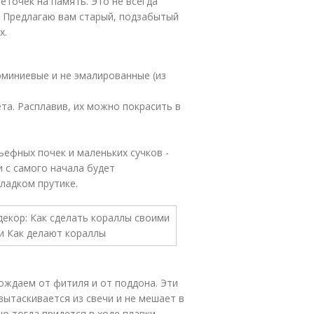
веточек на память. Это не всегда
. Предлагаю вам старый, подзабытый
х.
юминиевые и не эмалированные (из
та. Расплавив, их можно покрасить в
ьефных почек и маленьких сучков -
 с самого начала будет
ладком прутике.
ождаем от фитиля и от поддона. Эти
вытаскивается из свечи и не мешает в
но тогда придется в ходе плавки