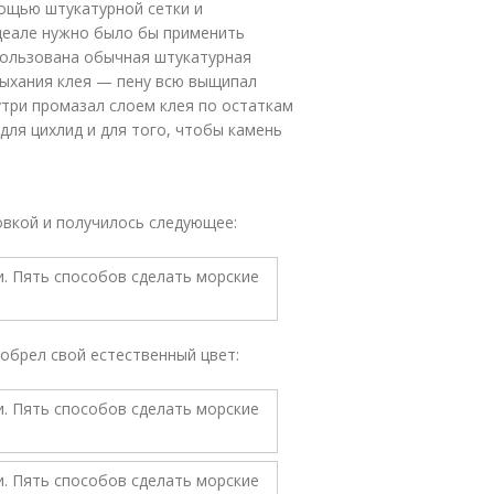
мощью штукатурной сетки и
идеале нужно было бы применить
пользована обычная штукатурная
ысыхания клея — пену всю выщипал
утри промазал слоем клея по остаткам
для цихлид и для того, чтобы камень
овкой и получилось следующее:
иобрел свой естественный цвет: