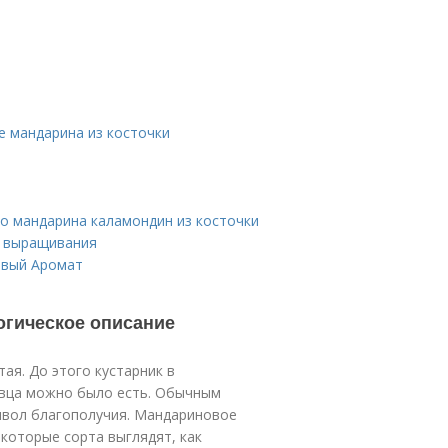
е мандарина из косточки
о мандарина каламондин из косточки
я выращивания
овый Аромат
огическое описание
ая. До этого кустарник в
евца можно было есть. Обычным
имвол благополучия. Мандариновое
екоторые сорта выглядят, как