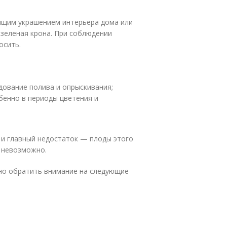
ящим украшением интерьера дома или
зеленая крона. При соблюдении
осить.
дование полива и опрыскивания;
бенно в периоды цветения и
 и главный недостаток — плоды этого
и невозможно.
но обратить внимание на следующие