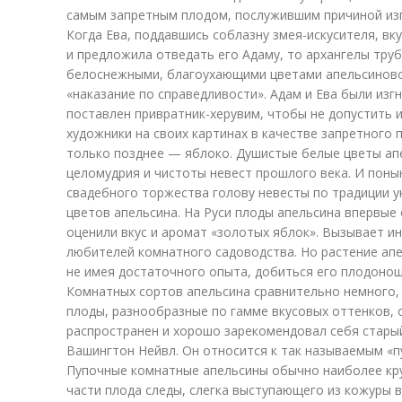
самым запретным плодом, послужившим причиной изг
Когда Ева, поддавшись соблазну змея-искусителя, вк
и предложила отведать его Адаму, то архангелы труб
белоснежными, благоухающими цветами апельсиново
«наказание по справедливости». Адам и Ева были изгн
поставлен привратник-херувим, чтобы не допустить и
художники на своих картинах в качестве запретного 
только позднее — яблоко. Душистые белые цветы ап
целомудрия и чистоты невест прошлого века. И поны
свадебного торжества голову невесты по традиции у
цветов апельсина. На Руси плоды апельсина впервые о
оценили вкус и аромат «золотых яблок». Вызывает и
любителей комнатного садоводства. Но растение апе
не имея достаточного опыта, добиться его плодонош
Комнатных сортов апельсина сравнительно немного,
плоды, разнообразные по гамме вкусовых оттенков, 
распространен и хорошо зарекомендовал себя стары
Вашингтон Нейвл. Он относится к так называемым «
Пупочные комнатные апельсины обычно наиболее кру
части плода следы, слегка выступающего из кожуры 