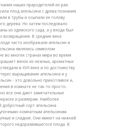
нания наших прародителей из рая.
усила плод апельсина с древа познания
или в трубы и осыпали ее голову
го дерева. Но затем последовало
аны из эдемского сада, а у входа был
х возвращения. В средние века
плода часто изображали апельсин и
ельсина являлись символом
не во многих странах мира во время
крашает венок из нежных, ароматных
тведали в XVII веке и по достоинству
нтерес выращивание апельсина и у
льсин - это довольно прихотливое и,
ения в комнате не так-то просто.
 но все они дают замечательные
окраске и размерам. Наиболее
й добротный сорт апельсина
пупочным» комнатным апельсинам.
пные и сладкие. Они имеют на нижней
второго недоразвившегося плода. В