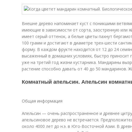
Внешне дерево напоминает куст с поникшими ветвями
имеющие в зависимости от сорта, заостренную или я
имеет серый оттенок, а белые цветы пахнут бергам
100 грамм и достигают в диаметре трех-шести сант
форму. В каждом фрукте находится от 12 до 24 семян,
высаженный в домашних условиях, быстро приносит 
уже на третий год жизни кустарника. Мандарины выз
растение способно давать от 40 до 50 мандаринов. Ж
Комнатный апельсин. Апельсин комнатн
Общая информация
Апельсин — очень распространенное и древнее цитру
апельсиновое дерево не встречается. Предположите
около 4000 лет до н.э. в Юго-Восточной Азии. В дре