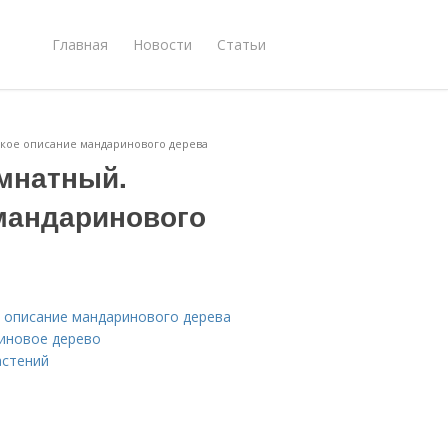
Главная
Новости
Статьи
ское описание мандаринового дерева
омнатный.
мандаринового
е описание мандаринового дерева
синовое дерево
астений