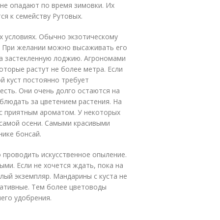
 не опадают по время зимовки. Их
ся к семейству Рутовых.
х условиях. Обычно экзотическому
. При желании можно высаживать его
на застекленную лоджию. Агрономами
оторые растут не более метра. Если
ой куст постоянно требует
есть. Они очень долго остаются на
блюдать за цветением растения. На
 с приятным ароматом. У некоторых
 самой осени. Самыми красивыми
нике бонсай.
о проводить искусственное опыление.
ми. Если не хочется ждать, пока на
лый экземпляр. Мандарины с куста не
ративные. Тем более цветоводы
него удобрения.