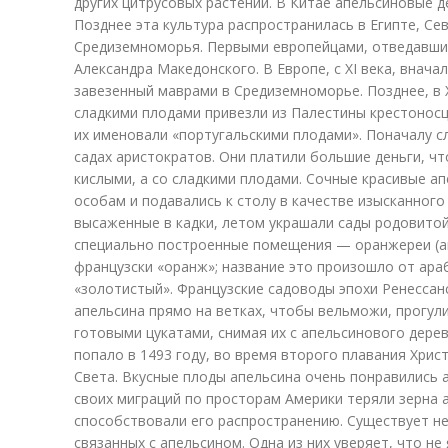
других цитрусовых растений. В Китае апельсиновые де
Позднее эта культура распространилась в Египте, Се
Средиземноморья. Первыми европейцами, отведавши
Александра Македонского. В Европе, с XI века, внач
завезенный маврами в Средиземноморье. Позднее, в 
сладкими плодами привезли из Палестины крестоносц
их именовали «португальскими плодами». Поначалу с
садах аристократов. Они платили большие деньги, ч
кислыми, а со сладкими плодами. Сочные красивые а
особам и подавались к столу в качестве изысканного
высаженные в кадки, летом украшали сады родовитой 
специально построенные помещения — оранжереи (ап
французски «оранж»; название это произошло от ара
«золотистый». Французские садоводы эпохи Ренессан
апельсина прямо на ветках, чтобы вельможи, прогули
готовыми цукатами, снимая их с апельсинового дере
попало в 1493 году, во время второго плавания Хри
Света. Вкусные плоды апельсина очень понравились 
своих миграций по просторам Америки теряли зерна 
способствовали его распространению. Существует н
связанных с апельсином. Одна из них уверяет, что не