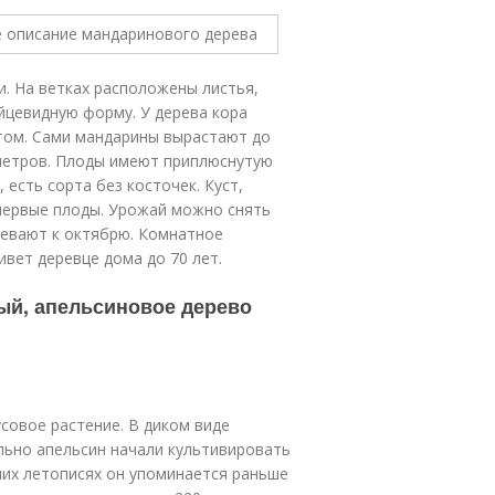
. На ветках расположены листья,
йцевидную форму. У дерева кора
отом. Сами мандарины вырастают до
иметров. Плоды имеют приплюснутую
 есть сорта без косточек. Куст,
первые плоды. Урожай можно снять
ревают к октябрю. Комнатное
ивет деревце дома до 70 лет.
ый, апельсиновое дерево
совое растение. В диком виде
льно апельсин начали культивировать
вних летописях он упоминается раньше