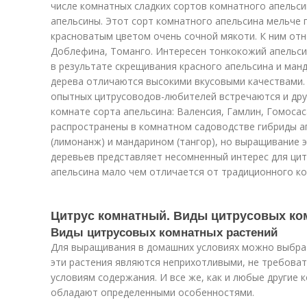
числе комнатных сладких сортов комнатного апельси
апельсины. Этот сорт комнатного апельсина мельче 
красноватым цветом очень сочной мякоти. К ним отн
Доблефина, Томанго. Интересен тонкокожий апельси
в результате скрещивания красного апельсина и ман
дерева отличаются высокими вкусовыми качествами. 
опытных цитрусоводов-любителей встречаются и дру
комнате сорта апельсина: Валенсия, Гамлин, Гомосас
распространены в комнатном садоводстве гибриды а
(лимонанж) и мандарином (тангор), но выращивание 
деревьев представляет несомненный интерес для ци
апельсина мало чем отличается от традиционного к
Цитрус комнатный. Виды цитрусовых ко
Виды цитрусовых комнатных растений
Для выращивания в домашних условиях можно выбрат
эти растения являются неприхотливыми, не требова
условиям содержания. И все же, как и любые другие
обладают определенными особенностями.