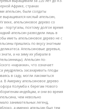
ревья выращивали за 220 лет до н.э.
верной Африке, странах
ми апельсин, были солдаты
але выращивался кислый апельсин,
XV веке, апельсиновое дерево со
ы - португалы, поэтому долгое время
ладкий апельсин разводили лишь в
тобы иметь апельсиновое дерево не с
пельсины пришлись по вкусу знатным
 деликатеса. Апельсиновые деревья,
знати, а на зиму их убирали в
ельсинницы). Апельсин по-
бского «наранжи», что означает
са умудрялись засахаривать плоды
ваясь в саду, могли лакомиться
ва. В Америку апельсиновое дерево
стофора Колумба к берегам Нового
аборигенам-индейцам, и они во время
апельсина, чем невольно
емало занимательных легенд,
 яблоко, а именно апельсин был тем