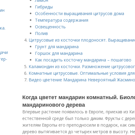
Лимон
Гибриды
ин
Особенности выращивания цитрусов дома
Температура содержания
Освещенность
ка.
Полив
Цитрусовые из косточки плодоносят. Выращивани
Грунт для мандарина
дачи
Горшок для мандарина
тер-
Как посадить косточку мандарина – пошагово
Каламондин из косточки. Размножение цитрусовог
Комнатные цитрусовые. Оптимальные условия дл
Видео цветение Мандарина Невероятный Жасмин
Когда цветет мандарин комнатный. Биол
мандаринового дерева
Впервые растение появилось в Европе, приехав из Кит
естественной среде был только диким. Фрукты с дер
жителям Европы его преподносили в подарок, как с
дерево вытягивается до четырех метров в высоту. Н