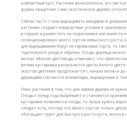
компактный куст. Растение вечнозеленое, его листья
форма ланцетная. Само экзотическое дерево относит
Сейчас часто стали выращивать мандарин в домашни
растению создают комфортные условия в оранжерее
в горшок и разместить на подоконнике или вынести 
селекционировано много сортов невысокого роста, к
для выращивания берут не карликовые сорта, то так
тщательного ухода и обрезки. Плоды деревца можно 
ветках. Многие цветоводы отмечают, что приятно на
ветвях кустарника распускаются цветы белого цвета
экзотов цветение продолжается с начала весны и до
деревцами считаются экземпляры, выращенные в тех
Плюс растения в том, что для завязи дерева не нужн
Плоды к концу года вызревают и становятся оранжевы
кустарнике появляются плоды, то лучше купить взрос
следует есть, потому что много сортов только деко
обогащают грунт для быстрого роста куста, внося в 