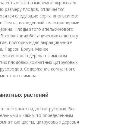
на есть и так называемые «красные»
по размеру плодов, отличается
осятся следующие сорта апельсинов:
н Темпл, выведенный селекционерами
дарина. Плоды этого апельсинового
В коллекциях ботанических садов и у
гие, пригодные для выращивания в
а, Парсон Браун. Менее
пельсинового дерева с лимоном
этих плодовых комнатных цитрусовых
трусоводов. Содержание комнатного
омнатного лимона.
мнатных растений
ь несколько видов цитрусовых. Все
тельными к каким-то определенным
 комнатные цветы, цитрусовые деревья